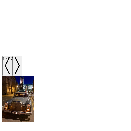
1
/
27