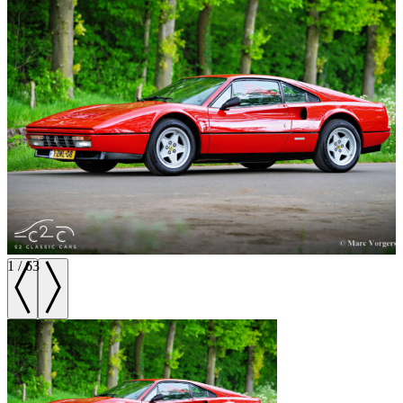
1
/
63