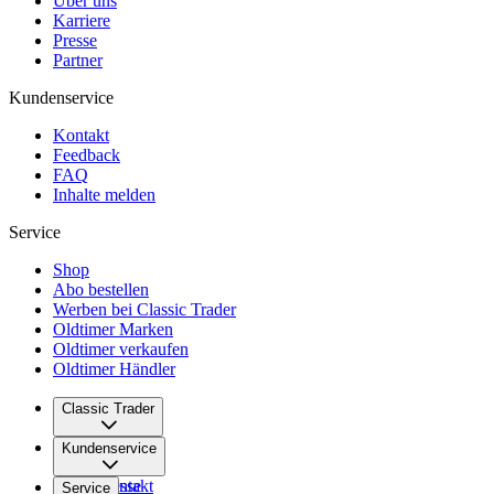
Über uns
Karriere
Presse
Partner
Kundenservice
Kontakt
Feedback
FAQ
Inhalte melden
Service
Shop
Abo bestellen
Werben bei Classic Trader
Oldtimer Marken
Oldtimer verkaufen
Oldtimer Händler
Classic Trader
Über uns
Kundenservice
Karriere
Presse
Kontakt
Service