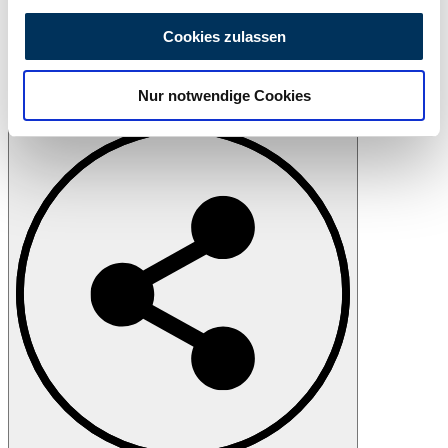
Wir verwenden Cookies, um Inhalte und Anzeigen zu
personalisieren, Funktionen für soziale Medien anbieten
Cookies zulassen
zu können und die Zugriffe auf unsere Website zu
analysieren. Außerdem geben wir Informationen zu Ihrer
Nur notwendige Cookies
Verwendung unserer Website an unsere Partner für
Drucken
soziale Medien, Werbung und Analysen weiter. Unsere
Partner führen diese Informationen möglicherweise mit
weiteren Daten zusammen, die Sie ihnen bereitgestellt
haben oder die sie im Rahmen Ihrer Nutzung der Dienste
gesammelt haben.
Datenschutzerklärung