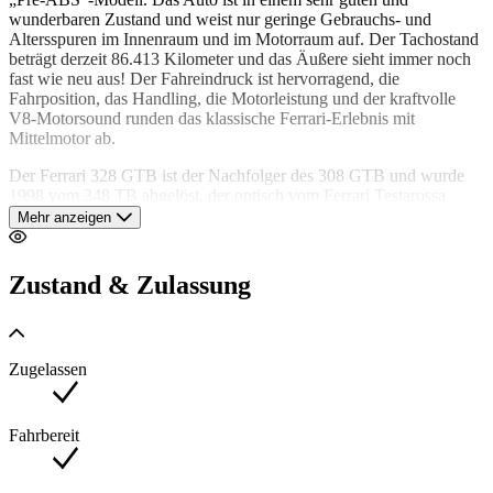
wunderbaren Zustand und weist nur geringe Gebrauchs- und
Altersspuren im Innenraum und im Motorraum auf. Der Tachostand
beträgt derzeit 86.413 Kilometer und das Äußere sieht immer noch
fast wie neu aus! Der Fahreindruck ist hervorragend, die
Fahrposition, das Handling, die Motorleistung und der kraftvolle
V8-Motorsound runden das klassische Ferrari-Erlebnis mit
Mittelmotor ab.
Der Ferrari 328 GTB ist der Nachfolger des 308 GTB und wurde
1998 vom 348 TB abgelöst, der optisch vom Ferrari Testarossa
inspiriert war. Der 328 gilt als eines der zuverlässigsten Ferrari-
Mehr anzeigen
Modelle und ist relativ günstig in Unterhalt und Wartung. Der 328
GTB (Gran Turismo Berlinetta) ist die „geschlossene Dach“-Version
des 328 GTS (S für Spider). Ferrari produzierte 7400 328-Autos,
Zustand & Zulassung
von denen 1344 GTB-Modelle waren.
Dieser Ferrari 328 GTB wurde im niederländischen Porsche-
Magazin „PUUR“ vorgestellt, wo er mit der Porsche-Konkurrenz
Zugelassen
der damaligen Zeit verglichen wurde. Der Ferrari 328 war in den
1980er und 1990er Jahren der Traum und das „Poster Auto“ vieler
Jungen. Jetzt kann einer sein Träum Wagen kaufen und besitzen!
Dieser Ferrari kann in jedes Land der Welt importiert und
Fahrbereit
zugelassen werden.