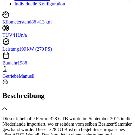
Individuelle Konfiguration
Kilometerstand
86 413 km
TÜV/HU
n/a
Leistung
199 kW (270 PS)
Baujahr
1986
Getriebe
Manuell
Beschreibung
Dieser fabelhafte Ferrari 328 GTB wurde im September 2015 in die
Niederlande importiert, wo er seitdem vom selben Besitzer/Sammler
geschätzt wurde. Dieser 328 GTB ist ein begehrtes europäisches
„Pre-ABS“-Modell. Das Auto ist in einem sehr guten und