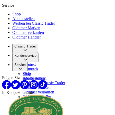
Service
Shop
Abo bestellen
Werben bei Classic Trader
Oldtimer Marken
Oldtimer verkaufen
Oldtimer Händler
Classic Trader
Über uns
Kundenservice
Karriere
Presse
Kontakt
Service
Partner
Feedback
FAQ
Shop
Folgen Sie uns
Inhalte melden
Abo bestellen
Werben bei Classic Trader
Oldtimer Marken
Oldtimer verkaufen
In Kooperation mit
Oldtimer Händler