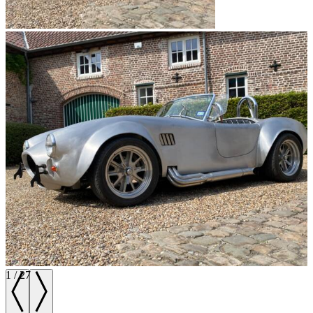
1
/
27