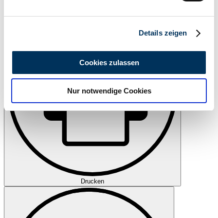
Beobachten
verarbeitet werden, und legen Sie Ihre Präferenzen im
Abschnitt Einzelheiten
fest.
Details zeigen
Wir verwenden Cookies, um Inhalte und Anzeigen zu
personalisieren, Funktionen für soziale Medien anbieten
Cookies zulassen
zu können und die Zugriffe auf unsere Website zu
analysieren. Außerdem geben wir Informationen zu Ihrer
Nur notwendige Cookies
Verwendung unserer Website an unsere Partner für
soziale Medien, Werbung und Analysen weiter. Unsere
Partner führen diese Informationen möglicherweise mit
weiteren Daten zusammen, die Sie ihnen bereitgestellt
haben oder die sie im Rahmen Ihrer Nutzung der Dienste
gesammelt haben.
Datenschutzerklärung
Drucken