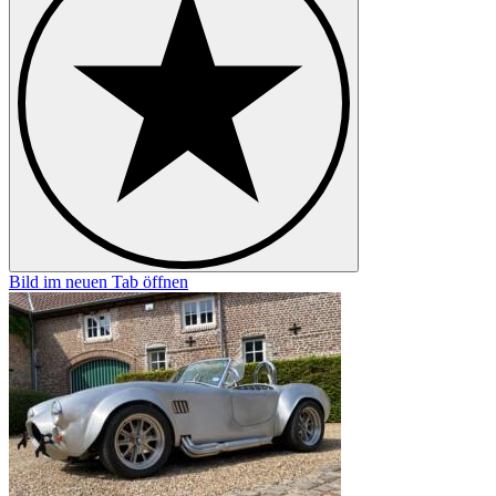
Bild im neuen Tab öffnen
B