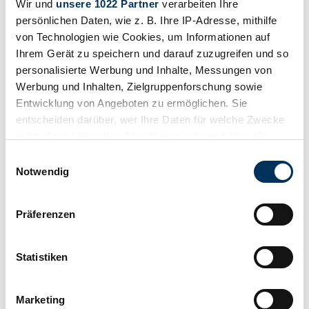
Wir und
unsere 1022 Partner
verarbeiten Ihre
persönlichen Daten, wie z. B. Ihre IP-Adresse, mithilfe
von Technologien wie Cookies, um Informationen auf
Händler
Ihrem Gerät zu speichern und darauf zuzugreifen und so
personalisierte Werbung und Inhalte, Messungen von
Werbung und Inhalten, Zielgruppenforschung sowie
Entwicklung von Angeboten zu ermöglichen. Sie
entscheiden darüber, wer Ihre Daten für welche Zwecke
nutzt. Sie können Ihre Einwilligung jederzeit über die
Cookie-Erklärung oder durch Klicken auf das Privacy
Einwilligungsauswahl
Trigger Symbol ändern oder widerrufen
Notwendig
Wenn Sie es erlauben, würden wir auch gerne:
Präferenzen
Informationen über Ihre geografische Lage
erfassen, welche bis auf einige Meter genau sein
können
Statistiken
Ihr Gerät durch aktives Scannen nach
bestimmten Merkmalen (Fingerprinting) identifizieren
Marketing
Erfahren Sie mehr darüber, wie Ihre persönlichen Daten