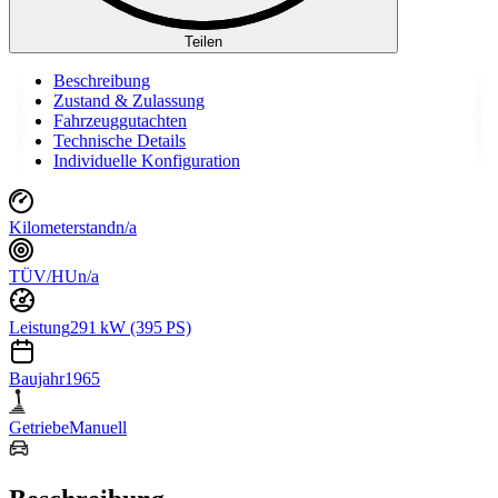
Teilen
Beschreibung
Zustand & Zulassung
Fahrzeuggutachten
Technische Details
Individuelle Konfiguration
Kilometerstand
n/a
TÜV/HU
n/a
Leistung
291 kW (395 PS)
Baujahr
1965
Getriebe
Manuell