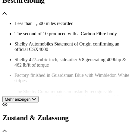
Beschreibung
Less than 1,500 miles recorded
The second of 10 produced with a Carbon Fibre body
Shelby Automobiles Statement of Origin confirming an
official CSX4000
Shelby 427-cubic inch, side-oiler V8 generating 409bhp &
462 lb/ft of torque
Factory-finished in Guardsman Blue with Wimbledon White
stripes
The Shelby Cobra remains an instantly recognisable
performance icon, and 30 years after his creation had first
Mehr anzeigen
taken the motoring world by storm, Carroll Shelby decided to
build a fresh batch of cars.
Zustand & Zulassung
Produced from the 1990s into the 2000s at a new factory in
Las Vegas, these 4000-series Cobras were genuine cars with a
‘CSX’ chassis-number prefix and official documentation from
Shelby American, and were accepted into the Shelby