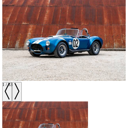
1
/
33