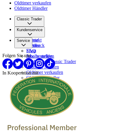
Oldtimer verkaufen
Oldtimer Händler
Classic Trader
Über uns
Kundenservice
Karriere
Presse
Kontakt
Service
Partner
Feedback
FAQ
Shop
Folgen Sie uns
Inhalte melden
Abo bestellen
Werben bei Classic Trader
Oldtimer Marken
Oldtimer verkaufen
In Kooperation mit
Oldtimer Händler