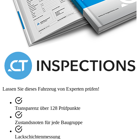
CSX4502 was first registered in the UK during 2018, having
been imported from Florida. In 2021, it received a new
flywheel, clutch and bellhousing, and has been used only
sparingly throughout its life. As of the beginning of 2026, this
Shelby CSX4000 has received a thorough overhaul from
marque specialists Redline Engineering, including a new fuel
tank, fuel system and engine service. Presented in exceptional
condition, this charismatic and exciting car boasts a
thunderous soundtrack from its big V8, and represents a rare
and collectable example of the 4000-series Cobra.
Lassen Sie dieses Fahrzeug von Experten prüfen!
Transparenz über 128 Prüfpunkte
Zustandsnoten für jede Baugruppe
Lackschichtenmessung