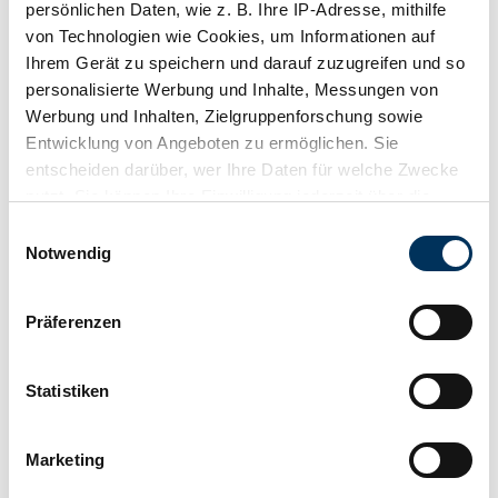
persönlichen Daten, wie z. B. Ihre IP-Adresse, mithilfe
von Technologien wie Cookies, um Informationen auf
Ihrem Gerät zu speichern und darauf zuzugreifen und so
personalisierte Werbung und Inhalte, Messungen von
Werbung und Inhalten, Zielgruppenforschung sowie
Entwicklung von Angeboten zu ermöglichen. Sie
entscheiden darüber, wer Ihre Daten für welche Zwecke
nutzt. Sie können Ihre Einwilligung jederzeit über die
Cookie-Erklärung oder durch Klicken auf das Privacy
Einwilligungsauswahl
Trigger Symbol ändern oder widerrufen
Notwendig
Wenn Sie es erlauben, würden wir auch gerne:
Beobachten
Präferenzen
Informationen über Ihre geografische Lage
erfassen, welche bis auf einige Meter genau sein
können
Statistiken
Ihr Gerät durch aktives Scannen nach
bestimmten Merkmalen (Fingerprinting) identifizieren
Marketing
Erfahren Sie mehr darüber, wie Ihre persönlichen Daten