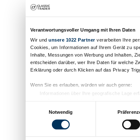
Verantwortungsvoller Umgang mit Ihren Daten
Wir und
unsere 1022 Partner
verarbeiten Ihre per
Cookies, um Informationen auf Ihrem Gerät zu spe
Inhalte, Messungen von Werbung und Inhalten, Zi
entscheiden darüber, wer Ihre Daten für welche Zw
Erklärung oder durch Klicken auf das Privacy Tri
Wenn Sie es erlauben, würden wir auch gerne:
Informationen über Ihre geografische Lage er
Ihr Gerät durch aktives Scannen nach bestimm
Einwilligungsauswahl
Erfahren Sie mehr darüber, wie Ihre persönlichen 
Notwendig
Präferenz
Abschnitt Einzelheiten
fest.
Wir verwenden Cookies, um Inhalte und Anzeigen z
die Zugriffe auf unsere Website zu analysieren. 