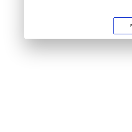
unsere Partner für soziale Medien, Werbung und A
möglicherweise mit weiteren Daten zusammen, die 
Dienste gesammelt haben.
Datenschutzerklärun