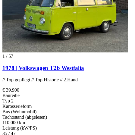
1
/
57
1978 | Volkswagen T2b Westfalia
// Top gepflegt // Top Historie // 2.Hand
€ 39.900
Baureihe
Typ 2
Karosserieform
Bus (Wohnmobil)
Tachostand (abgelesen)
110 000 km
Leistung (kW/PS)
35 / 47