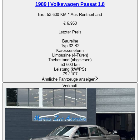
1989 | Volkswagen Passat 1.8
Erst 53.600 KM * Aus Rentnerhand
€ 6.950
Letzter Preis
Baureihe
Typ 32 B2
Karosserieform
Limousine (4-Türen)
Tachostand (abgelesen)
53 600 km
Leistung (kW/PS)
79 / 107
Ähnliche Fahrzeuge anzeigen
Verkauft