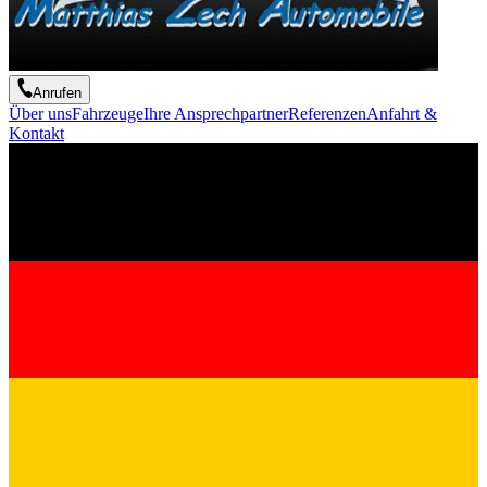
Anrufen
Über uns
Fahrzeuge
Ihre Ansprechpartner
Referenzen
Anfahrt &
Kontakt