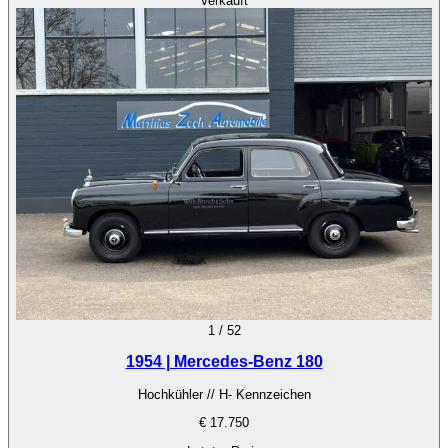
Verkauft
1
/
52
1954 | Mercedes-Benz 180
Hochkühler // H- Kennzeichen
€ 17.750