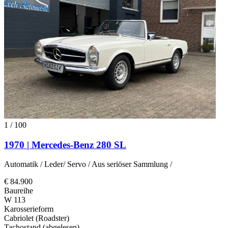
1
/
100
1970 | Mercedes-Benz 280 SL
Automatik / Leder/ Servo / Aus seriöser Sammlung /
€ 84.900
Baureihe
W 113
Karosserieform
Cabriolet (Roadster)
Tachostand (abgelesen)