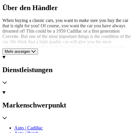
Über den Händler
When buying a classic cars, you want to make sure you buy the car
that is right for you! Of course, you want the car you have always
dreamed of! This could be a 1959 Cadillac or a first generation
Corvette. But one of the most important things is the condition of the
car. We think that a high quality car will give you the most
satisfaction in the end! And that's what we want: For you to enjoy
Mehr anzeigen
your classic!
Peter Straathof & Guido Straathof like to inform you about all the
aspects of classic cars! We like to keep a friendly relation with our
Dienstleistungen
customers. Take advantage of our expertice, we can advise you on
maintenance, restoration, appraisal and insurance. For foreign
customers; we can arrange export documents and worldwide
transportation.
LaSalle Classic Cars is located in the Netherlands, near the
Markenschwerpunkt
Amsterdam Airport. We are specialized in high quality classic
cars.The engines running the company are Peter Straathof & Guido
Straathof, connoisseurs & enthusiasts in heart & soul. Peter has been
in the classic car business since 1980 and in known from the classic
cars shows and the Amsterdam Automuseum.
Auto / Cadillac