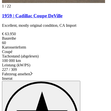
1
/
22
1959 | Cadillac Coupe DeVille
Excellent, mostly original condition, CA Import
€ 63.950
Baureihe
60
Karosserieform
Coupé
Tachostand (abgelesen)
100 000 km
Leistung (kW/PS)
227 / 309
Fahrzeug ansehen
Inserat