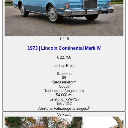
1
/
18
1973 | Lincoln Continental Mark IV
€ 22.750
Letzter Preis
Baureihe
89
Karosserieform
Coupé
Tachostand (abgelesen)
54 000 mi
Leistung (kW/PS)
156 / 212
Ähnliche Fahrzeuge anzeigen
Verkauft