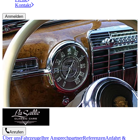
Kontakt
Anmelden
Anrufen
Über uns
Fahrzeuge
Ihre Ansprechpartner
Referenzen
Anfahrt &