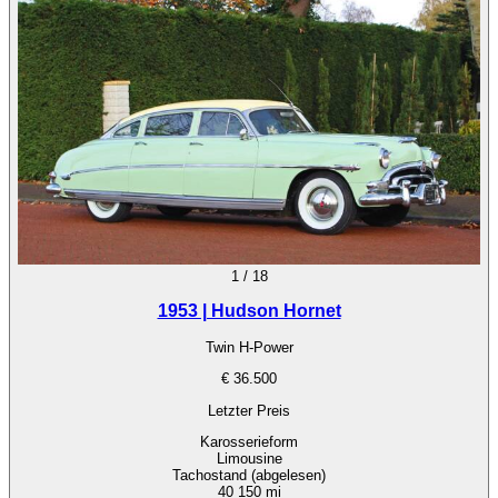
1
/
18
1953 | Hudson Hornet
Twin H-Power
€ 36.500
Letzter Preis
Karosserieform
Limousine
Tachostand (abgelesen)
40 150 mi