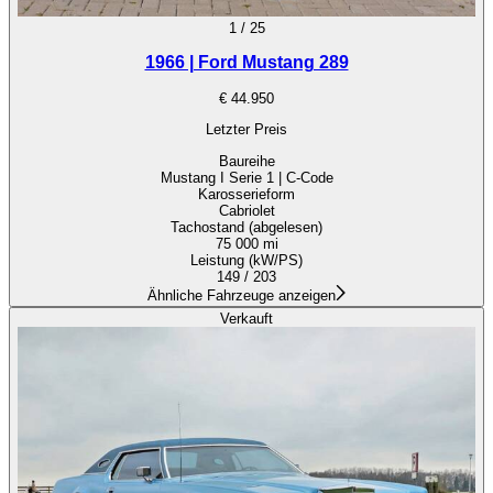
1
/
25
1966 | Ford Mustang 289
€ 44.950
Letzter Preis
Baureihe
Mustang I Serie 1 | C-Code
Karosserieform
Cabriolet
Tachostand (abgelesen)
75 000 mi
Leistung (kW/PS)
149 / 203
Ähnliche Fahrzeuge anzeigen
Verkauft