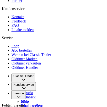
Partner
Kundenservice
Kontakt
Feedback
FAQ
Inhalte melden
Service
Shop
Abo bestellen
Werben bei Classic Trader
Oldtimer Marken
Oldtimer verkaufen
Oldtimer Händler
Classic Trader
Über uns
Kundenservice
Karriere
Presse
Kontakt
Service
Partner
Feedback
FAQ
Shop
Folgen Sie uns
Inhalte melden
Abo bestellen