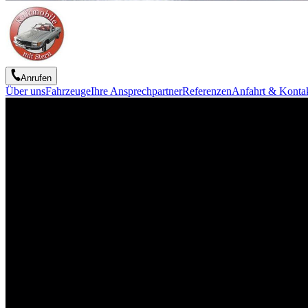
Anrufen
Über uns
Fahrzeuge
Ihre Ansprechpartner
Referenzen
Anfahrt & Konta