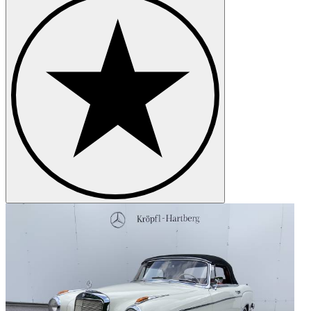
Beratung & Verkauf Mercedes-Benz Neuwagen PKW &
Transporter Verkauf
Beratung & Verkauf von Jahreswagen und
Gebrauchtfahrzeugen
Fahrzeugeintausch
WIR BERATEN UND UNTERSTÜTZEN SIE GERNE BEI
DER FINANZIERUNG IHRES FAHRZEUGES.
Unsere bestens ausgebildeten Mitarbeiter/innen kümmern sich in
unserer, nach modernsten Richtlinien ausgestatteten, Werkstatt um
die Wartung und Reparatur Ihres PKW, Transporter, LKW &
UNIMOG.