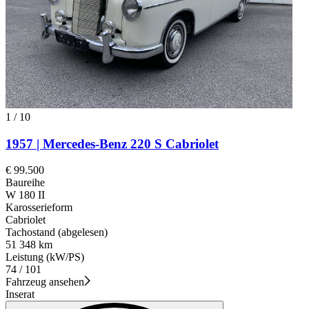
1
/
10
1957 | Mercedes-Benz 220 S Cabriolet
€ 99.500
Baureihe
W 180 II
Karosserieform
Cabriolet
Tachostand (abgelesen)
51 348 km
Leistung (kW/PS)
74 / 101
Fahrzeug ansehen
Inserat