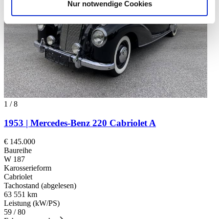
Nur notwendige Cookies
Verwendung unserer Website an unsere Partner für
soziale Medien, Werbung und Analysen weiter. Unsere
Partner führen diese Informationen möglicherweise mit
weiteren Daten zusammen, die Sie ihnen bereitgestellt
haben oder die sie im Rahmen Ihrer Nutzung der Dienste
gesammelt haben.
Datenschutzerklärung
1
/
8
1953 | Mercedes-Benz 220 Cabriolet A
€ 145.000
Baureihe
W 187
Karosserieform
Cabriolet
Tachostand (abgelesen)
63 551 km
Leistung (kW/PS)
59 / 80