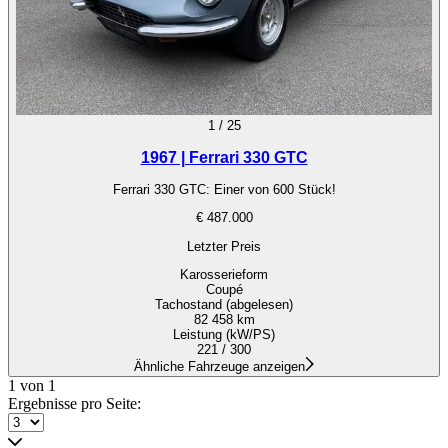
1
/
25
1967 | Ferrari 330 GTC
Ferrari 330 GTC: Einer von 600 Stück!
€ 487.000
Letzter Preis
Karosserieform
Coupé
Tachostand (abgelesen)
82 458 km
Leistung (kW/PS)
221 / 300
Ähnliche Fahrzeuge anzeigen
1 von 1
Ergebnisse pro Seite: