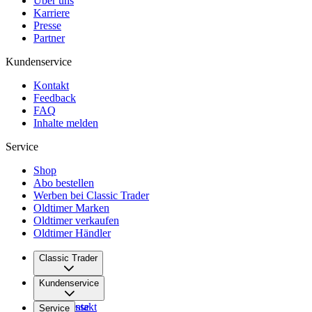
Über uns
Karriere
Presse
Partner
Kundenservice
Kontakt
Feedback
FAQ
Inhalte melden
Service
Shop
Abo bestellen
Werben bei Classic Trader
Oldtimer Marken
Oldtimer verkaufen
Oldtimer Händler
Classic Trader
Über uns
Kundenservice
Karriere
Presse
Kontakt
Service