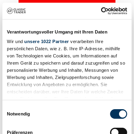
Verantwortungsvoller Umgang mit Ihren Daten
Wir und
unsere 1022 Partner
verarbeiten Ihre
persönlichen Daten, wie z. B. Ihre IP-Adresse, mithilfe
von Technologien wie Cookies, um Informationen auf
Ihrem Gerät zu speichern und darauf zuzugreifen und so
personalisierte Werbung und Inhalte, Messungen von
Werbung und Inhalten, Zielgruppenforschung sowie
Entwicklung von Angeboten zu ermöglichen. Sie
entscheiden darüber, wer Ihre Daten für welche Zwecke
Kein Logo
nutzt. Sie können Ihre Einwilligung jederzeit über die
Anrufen
Über uns
Fahrzeuge
Ihre Ansprechpartner
Referenzen
Anfahrt &
Cookie-Erklärung oder durch Klicken auf das Privacy
Einwilligungsauswahl
Kontakt
Trigger Symbol ändern oder widerrufen
Notwendig
Wenn Sie es erlauben, würden wir auch gerne:
Präferenzen