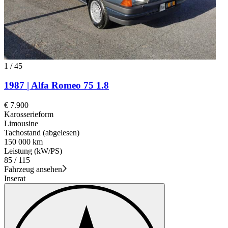
1
/
45
1987 | Alfa Romeo 75 1.8
€ 7.900
Karosserieform
Limousine
Tachostand (abgelesen)
150 000 km
Leistung (kW/PS)
85 / 115
Fahrzeug ansehen
Inserat