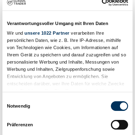
Verantwortungsvoller Umgang mit Ihren Daten
Wir und
unsere 1022 Partner
verarbeiten Ihre
persönlichen Daten, wie z. B. Ihre IP-Adresse, mithilfe
von Technologien wie Cookies, um Informationen auf
Ihrem Gerät zu speichern und darauf zuzugreifen und so
personalisierte Werbung und Inhalte, Messungen von
Werbung und Inhalten, Zielgruppenforschung sowie
Entwicklung von Angeboten zu ermöglichen. Sie
entscheiden darüber, wer Ihre Daten für welche Zwecke
nutzt. Sie können Ihre Einwilligung jederzeit über die
Cookie-Erklärung oder durch Klicken auf das Privacy
Einwilligungsauswahl
Trigger Symbol ändern oder widerrufen
Notwendig
Wenn Sie es erlauben, würden wir auch gerne:
Präferenzen
Informationen über Ihre geografische Lage