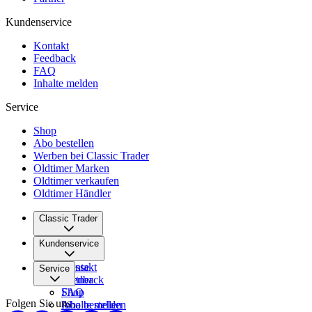
Kundenservice
Kontakt
Feedback
FAQ
Inhalte melden
Service
Shop
Abo bestellen
Werben bei Classic Trader
Oldtimer Marken
Oldtimer verkaufen
Oldtimer Händler
Classic Trader
Über uns
Kundenservice
Karriere
Presse
Kontakt
Service
Partner
Feedback
FAQ
Shop
Folgen Sie uns
Inhalte melden
Abo bestellen