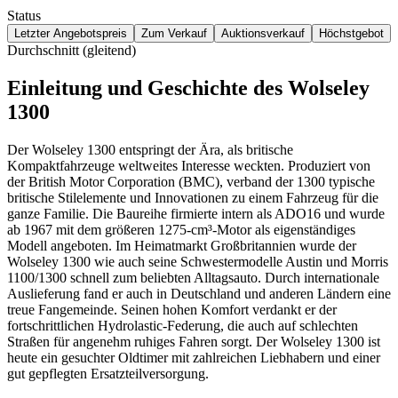
Status
Letzter Angebotspreis
Zum Verkauf
Auktionsverkauf
Höchstgebot
Durchschnitt (gleitend)
Einleitung und Geschichte des Wolseley
1300
Der Wolseley 1300 entspringt der Ära, als britische
Kompaktfahrzeuge weltweites Interesse weckten. Produziert von
der British Motor Corporation (BMC), verband der 1300 typische
britische Stilelemente und Innovationen zu einem Fahrzeug für die
ganze Familie. Die Baureihe firmierte intern als ADO16 und wurde
ab 1967 mit dem größeren 1275-cm³-Motor als eigenständiges
Modell angeboten. Im Heimatmarkt Großbritannien wurde der
Wolseley 1300 wie auch seine Schwestermodelle Austin und Morris
1100/1300 schnell zum beliebten Alltagsauto. Durch internationale
Auslieferung fand er auch in Deutschland und anderen Ländern eine
treue Fangemeinde. Seinen hohen Komfort verdankt er der
fortschrittlichen Hydrolastic-Federung, die auch auf schlechten
Straßen für angenehm ruhiges Fahren sorgt. Der Wolseley 1300 ist
heute ein gesuchter Oldtimer mit zahlreichen Liebhabern und einer
gut gepflegten Ersatzteilversorgung.