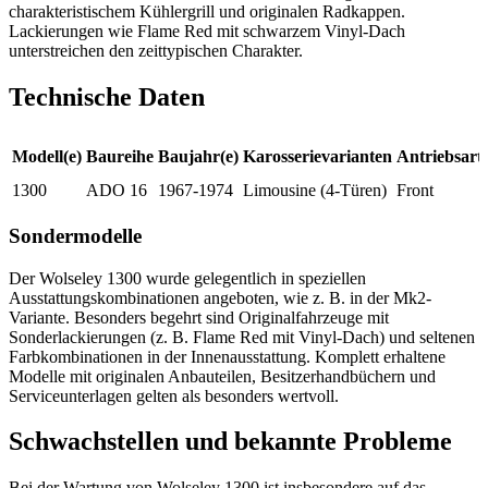
charakteristischem Kühlergrill und originalen Radkappen.
Lackierungen wie Flame Red mit schwarzem Vinyl-Dach
unterstreichen den zeittypischen Charakter.
Technische Daten
Modell(e)
Baureihe
Baujahr(e)
Karosserievarianten
Antriebsart
1300
ADO 16
1967-1974
Limousine (4-Türen)
Front
Sondermodelle
Der Wolseley 1300 wurde gelegentlich in speziellen
Ausstattungskombinationen angeboten, wie z. B. in der Mk2-
Variante. Besonders begehrt sind Originalfahrzeuge mit
Sonderlackierungen (z. B. Flame Red mit Vinyl-Dach) und seltenen
Farbkombinationen in der Innenausstattung. Komplett erhaltene
Modelle mit originalen Anbauteilen, Besitzerhandbüchern und
Serviceunterlagen gelten als besonders wertvoll.
Schwachstellen und bekannte Probleme
Bei der Wartung von Wolseley 1300 ist insbesondere auf das