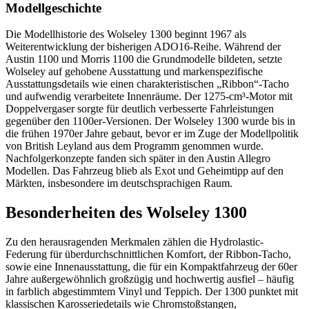
Modellgeschichte
Die Modellhistorie des Wolseley 1300 beginnt 1967 als
Weiterentwicklung der bisherigen ADO16-Reihe. Während der
Austin 1100 und Morris 1100 die Grundmodelle bildeten, setzte
Wolseley auf gehobene Ausstattung und markenspezifische
Ausstattungsdetails wie einen charakteristischen „Ribbon“-Tacho
und aufwendig verarbeitete Innenräume. Der 1275-cm³-Motor mit
Doppelvergaser sorgte für deutlich verbesserte Fahrleistungen
gegenüber den 1100er-Versionen. Der Wolseley 1300 wurde bis in
die frühen 1970er Jahre gebaut, bevor er im Zuge der Modellpolitik
von British Leyland aus dem Programm genommen wurde.
Nachfolgerkonzepte fanden sich später in den Austin Allegro
Modellen. Das Fahrzeug blieb als Exot und Geheimtipp auf den
Märkten, insbesondere im deutschsprachigen Raum.
Besonderheiten des Wolseley 1300
Zu den herausragenden Merkmalen zählen die Hydrolastic-
Federung für überdurchschnittlichen Komfort, der Ribbon-Tacho,
sowie eine Innenausstattung, die für ein Kompaktfahrzeug der 60er
Jahre außergewöhnlich großzügig und hochwertig ausfiel – häufig
in farblich abgestimmtem Vinyl und Teppich. Der 1300 punktet mit
klassischen Karosseriedetails wie Chromstoßstangen,