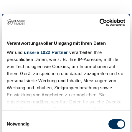
Verantwortungsvoller Umgang mit Ihren Daten
Händler
Wir und
unsere 1022 Partner
verarbeiten Ihre
Abgelaufenes Inserat
persönlichen Daten, wie z. B. Ihre IP-Adresse, mithilfe
von Technologien wie Cookies, um Informationen auf
Ihrem Gerät zu speichern und darauf zuzugreifen und so
personalisierte Werbung und Inhalte, Messungen von
Werbung und Inhalten, Zielgruppenforschung sowie
Entwicklung von Angeboten zu ermöglichen. Sie
entscheiden darüber, wer Ihre Daten für welche Zwecke
nutzt. Sie können Ihre Einwilligung jederzeit über die
Cookie-Erklärung oder durch Klicken auf das Privacy
Einwilligungsauswahl
Trigger Symbol ändern oder widerrufen
Notwendig