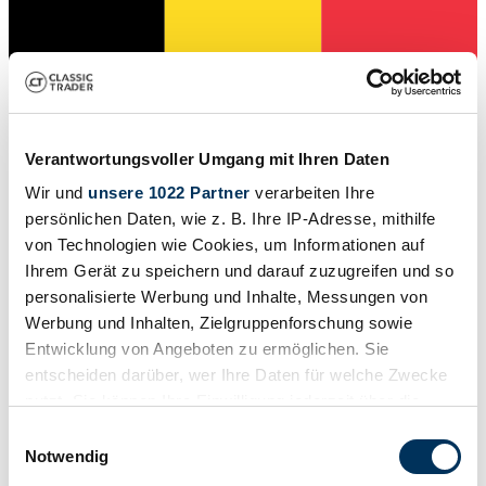
Verantwortungsvoller Umgang mit Ihren Daten
Wir und
unsere 1022 Partner
verarbeiten Ihre
Privat
persönlichen Daten, wie z. B. Ihre IP-Adresse, mithilfe
Abgelaufenes Inserat
von Technologien wie Cookies, um Informationen auf
Ihrem Gerät zu speichern und darauf zuzugreifen und so
personalisierte Werbung und Inhalte, Messungen von
Werbung und Inhalten, Zielgruppenforschung sowie
Entwicklung von Angeboten zu ermöglichen. Sie
entscheiden darüber, wer Ihre Daten für welche Zwecke
nutzt. Sie können Ihre Einwilligung jederzeit über die
Cookie-Erklärung oder durch Klicken auf das Privacy
Einwilligungsauswahl
Trigger Symbol ändern oder widerrufen
Notwendig