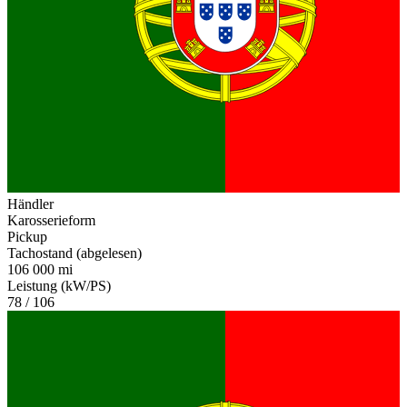
Händler
Karosserieform
Pickup
Tachostand (abgelesen)
106 000 mi
Leistung (kW/PS)
78 / 106