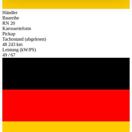
haben oder die sie im Rahmen Ihrer Nutzung der Dienste
gesammelt haben.
Datenschutzerklärung
Händler
Baureihe
RN 20
Karosserieform
Pickup
Tachostand (abgelesen)
48 243 km
Leistung (kW/PS)
49 / 67