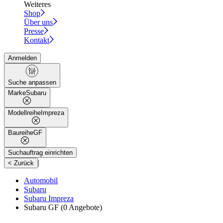
Weiteres
Shop
Über uns
Presse
Kontakt
Anmelden
Suche anpassen
Marke
Subaru
Modellreihe
Impreza
Baureihe
GF
Suchauftrag einrichten
|
< Zurück
Automobil
Subaru
Subaru Impreza
Subaru GF
(0 Angebote)