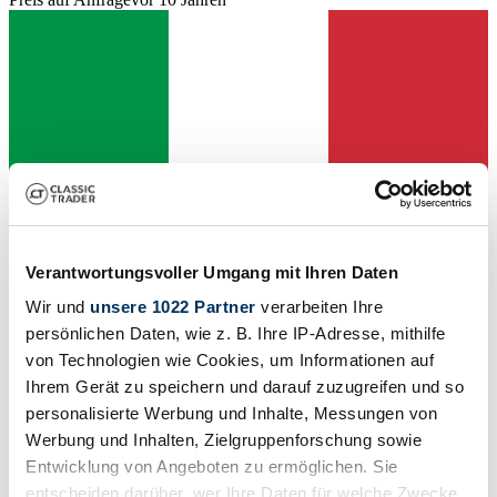
Verantwortungsvoller Umgang mit Ihren Daten
Wir und
unsere 1022 Partner
verarbeiten Ihre
persönlichen Daten, wie z. B. Ihre IP-Adresse, mithilfe
von Technologien wie Cookies, um Informationen auf
Händler
Ihrem Gerät zu speichern und darauf zuzugreifen und so
Karosserieform
personalisierte Werbung und Inhalte, Messungen von
Cabriolet (Roadster)
Werbung und Inhalten, Zielgruppenforschung sowie
Tachostand (abgelesen)
50 000 km
Entwicklung von Angeboten zu ermöglichen. Sie
Leistung (kW/PS)
entscheiden darüber, wer Ihre Daten für welche Zwecke