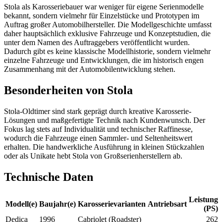
Stola als Karosseriebauer war weniger für eigene Serienmodelle
bekannt, sondern vielmehr für Einzelstücke und Prototypen im
Auftrag großer Automobilhersteller. Die Modellgeschichte umfasst
daher hauptsächlich exklusive Fahrzeuge und Konzeptstudien, die
unter dem Namen des Auftraggebers veröffentlicht wurden.
Dadurch gibt es keine klassische Modellhistorie, sondern vielmehr
einzelne Fahrzeuge und Entwicklungen, die im historisch engen
Zusammenhang mit der Automobilentwicklung stehen.
Besonderheiten von Stola
Stola-Oldtimer sind stark geprägt durch kreative Karosserie-
Lösungen und maßgefertigte Technik nach Kundenwunsch. Der
Fokus lag stets auf Individualität und technischer Raffinesse,
wodurch die Fahrzeuge einen Sammler- und Seltenheitswert
erhalten. Die handwerkliche Ausführung in kleinen Stückzahlen
oder als Unikate hebt Stola von Großserienherstellern ab.
Technische Daten
Leistung
Modell(e)
Baujahr(e)
Karosserievarianten
Antriebsart
(PS)
Dedica
1996
Cabriolet (Roadster)
262