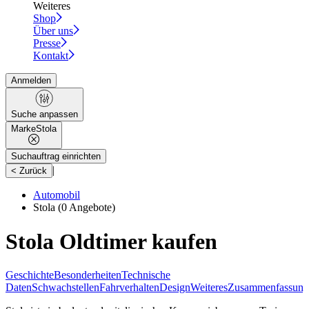
Weiteres
Shop
Über uns
Presse
Kontakt
Anmelden
Suche anpassen
Marke
Stola
Suchauftrag einrichten
|
< Zurück
Automobil
Stola
(0 Angebote)
Stola Oldtimer kaufen
Geschichte
Besonderheiten
Technische
Daten
Schwachstellen
Fahrverhalten
Design
Weiteres
Zusammenfassung