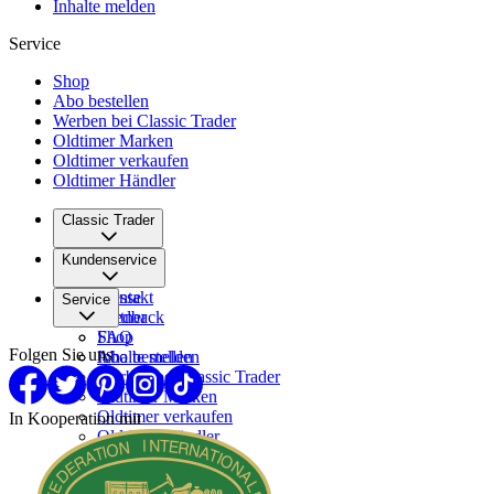
Inhalte melden
Service
Shop
Abo bestellen
Werben bei Classic Trader
Oldtimer Marken
Oldtimer verkaufen
Oldtimer Händler
Classic Trader
Über uns
Kundenservice
Karriere
Presse
Kontakt
Service
Partner
Feedback
FAQ
Shop
Folgen Sie uns
Inhalte melden
Abo bestellen
Werben bei Classic Trader
Oldtimer Marken
Oldtimer verkaufen
In Kooperation mit
Oldtimer Händler