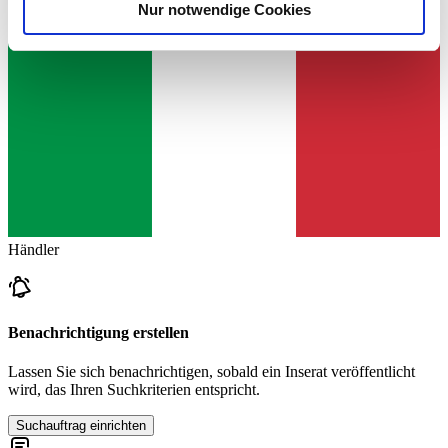
Nur notwendige Cookies
Verwendung unserer Website an unsere Partner für
soziale Medien, Werbung und Analysen weiter. Unsere
Partner führen diese Informationen möglicherweise mit
weiteren Daten zusammen, die Sie ihnen bereitgestellt
haben oder die sie im Rahmen Ihrer Nutzung der Dienste
gesammelt haben.
Datenschutzerklärung
Händler
Benachrichtigung erstellen
Lassen Sie sich benachrichtigen, sobald ein Inserat veröffentlicht
wird, das Ihren Suchkriterien entspricht.
Suchauftrag einrichten