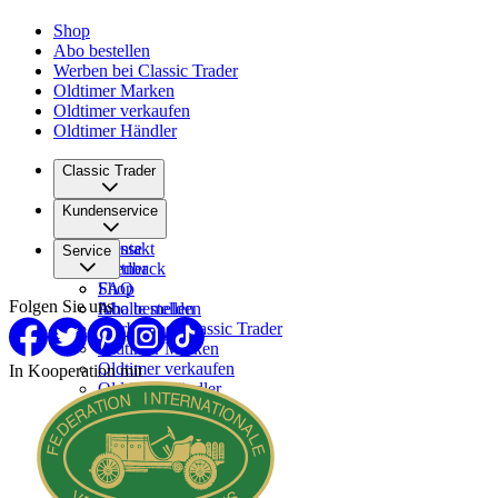
Shop
Abo bestellen
Werben bei Classic Trader
Oldtimer Marken
Oldtimer verkaufen
Oldtimer Händler
Classic Trader
Über uns
Kundenservice
Karriere
Presse
Kontakt
Service
Partner
Feedback
FAQ
Shop
Folgen Sie uns
Inhalte melden
Abo bestellen
Werben bei Classic Trader
Oldtimer Marken
Oldtimer verkaufen
In Kooperation mit
Oldtimer Händler