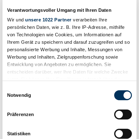
Verantwortungsvoller Umgang mit Ihren Daten
Wir und
unsere 1022 Partner
verarbeiten Ihre
persönlichen Daten, wie z. B. Ihre IP-Adresse, mithilfe
von Technologien wie Cookies, um Informationen auf
Ihrem Gerät zu speichern und darauf zuzugreifen und so
personalisierte Werbung und Inhalte, Messungen von
Werbung und Inhalten, Zielgruppenforschung sowie
Entwicklung von Angeboten zu ermöglichen. Sie
entscheiden darüber, wer Ihre Daten für welche Zwecke
nutzt. Sie können Ihre Einwilligung jederzeit über die
Cookie-Erklärung oder durch Klicken auf das Privacy
Einwilligungsauswahl
Trigger Symbol ändern oder widerrufen
Notwendig
Privat
Wenn Sie es erlauben, würden wir auch gerne:
Karosserieform
Präferenzen
Rennwagen
Informationen über Ihre geografische Lage
Tachostand (abgelesen)
erfassen, welche bis auf einige Meter genau sein
Nicht angegeben
können
Statistiken
Leistung (kW/PS)