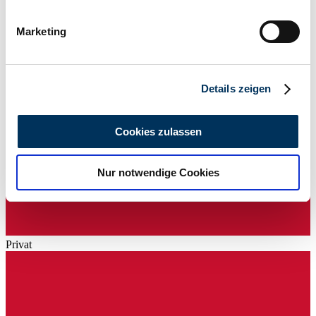
99 / 134
Ihr Gerät durch aktives Scannen nach
bestimmten Merkmalen (Fingerprinting) identifizieren
Marketing
Erfahren Sie mehr darüber, wie Ihre persönlichen Daten
verarbeitet werden, und legen Sie Ihre Präferenzen im
Abschnitt Einzelheiten
fest.
Details zeigen
Wir verwenden Cookies, um Inhalte und Anzeigen zu
personalisieren, Funktionen für soziale Medien anbieten
Cookies zulassen
zu können und die Zugriffe auf unsere Website zu
analysieren. Außerdem geben wir Informationen zu Ihrer
Nur notwendige Cookies
Verwendung unserer Website an unsere Partner für
soziale Medien, Werbung und Analysen weiter. Unsere
Partner führen diese Informationen möglicherweise mit
weiteren Daten zusammen, die Sie ihnen bereitgestellt
haben oder die sie im Rahmen Ihrer Nutzung der Dienste
Privat
gesammelt haben.
Datenschutzerklärung