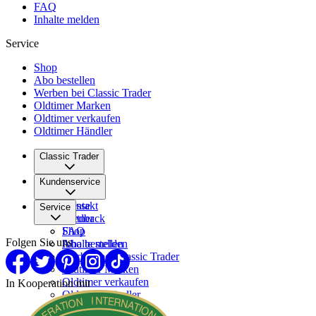
FAQ
Inhalte melden
Service
Shop
Abo bestellen
Werben bei Classic Trader
Oldtimer Marken
Oldtimer verkaufen
Oldtimer Händler
Classic Trader
Über uns
Kundenservice
Karriere
Presse
Kontakt
Service
Partner
Feedback
FAQ
Shop
Folgen Sie uns
Inhalte melden
Abo bestellen
Werben bei Classic Trader
Oldtimer Marken
Oldtimer verkaufen
In Kooperation mit
Oldtimer Händler