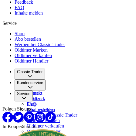
Feedback
FAQ
Inhalte melden
Service
Shop
Abo bestellen
Werben bei Classic Trader
Oldtimer Marken
Oldtimer verkaufen
Oldtimer Händler
Classic Trader
Über uns
Kundenservice
Karriere
Presse
Kontakt
Service
Partner
Feedback
FAQ
Shop
Folgen Sie uns
Inhalte melden
Abo bestellen
Werben bei Classic Trader
Oldtimer Marken
Oldtimer verkaufen
In Kooperation mit
Oldtimer Händler