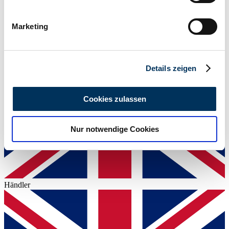
Ihr Gerät durch aktives Scannen nach
13 / 17
bestimmten Merkmalen (Fingerprinting) identifizieren
Marketing
Erfahren Sie mehr darüber, wie Ihre persönlichen Daten
verarbeitet werden, und legen Sie Ihre Präferenzen im
Abschnitt Einzelheiten
fest.
Details zeigen
Wir verwenden Cookies, um Inhalte und Anzeigen zu
personalisieren, Funktionen für soziale Medien anbieten
Cookies zulassen
zu können und die Zugriffe auf unsere Website zu
analysieren. Außerdem geben wir Informationen zu Ihrer
Nur notwendige Cookies
Verwendung unserer Website an unsere Partner für
soziale Medien, Werbung und Analysen weiter. Unsere
Partner führen diese Informationen möglicherweise mit
weiteren Daten zusammen, die Sie ihnen bereitgestellt
haben oder die sie im Rahmen Ihrer Nutzung der Dienste
Händler
gesammelt haben.
Datenschutzerklärung