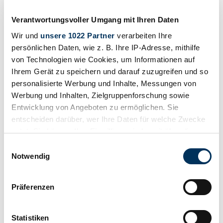
€ 17.499
vor 4 Jahren
Verantwortungsvoller Umgang mit Ihren Daten
Wir und
unsere 1022 Partner
verarbeiten Ihre
persönlichen Daten, wie z. B. Ihre IP-Adresse, mithilfe
von Technologien wie Cookies, um Informationen auf
Ihrem Gerät zu speichern und darauf zuzugreifen und so
personalisierte Werbung und Inhalte, Messungen von
Werbung und Inhalten, Zielgruppenforschung sowie
Entwicklung von Angeboten zu ermöglichen. Sie
entscheiden darüber, wer Ihre Daten für welche Zwecke
nutzt. Sie können Ihre Einwilligung jederzeit über die
Cookie-Erklärung oder durch Klicken auf das Privacy
Einwilligungsauswahl
Trigger Symbol ändern oder widerrufen
Notwendig
Händler
Wenn Sie es erlauben, würden wir auch gerne:
Karosserieform
Präferenzen
Informationen über Ihre geografische Lage
Cabriolet (Tourer)
Tachostand (abgelesen)
erfassen, welche bis auf einige Meter genau sein
Nicht angegeben
können
Statistiken
Leistung (kW/PS)