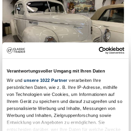
Verantwortungsvoller Umgang mit Ihren Daten
Wir und
unsere 1022 Partner
verarbeiten Ihre
persönlichen Daten, wie z. B. Ihre IP-Adresse, mithilfe
Gutachten
von Technologien wie Cookies, um Informationen auf
1940 | Chrysler Windsor Serie 25
Ihrem Gerät zu speichern und darauf zuzugreifen und so
personalisierte Werbung und Inhalte, Messungen von
€ 44.990
vor 4 Jahren
Werbung und Inhalten, Zielgruppenforschung sowie
Entwicklung von Angeboten zu ermöglichen. Sie
entscheiden darüber, wer Ihre Daten für welche Zwecke