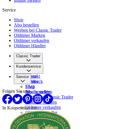
Inhalte melden
Service
Shop
Abo bestellen
Werben bei Classic Trader
Oldtimer Marken
Oldtimer verkaufen
Oldtimer Händler
Classic Trader
Über uns
Kundenservice
Karriere
Presse
Kontakt
Service
Partner
Feedback
FAQ
Shop
Folgen Sie uns
Inhalte melden
Abo bestellen
Werben bei Classic Trader
Oldtimer Marken
Oldtimer verkaufen
In Kooperation mit
Oldtimer Händler