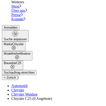
Weiteres
Shop
Über uns
Presse
Kontakt
Anmelden
Suche anpassen
Marke
Chrysler
Modellreihe
Windsor
Baureihe
C25
Suchauftrag einrichten
|
< Zurück
Automobil
Chrysler
Chrysler Windsor
Chrysler C25
(0 Angebote)