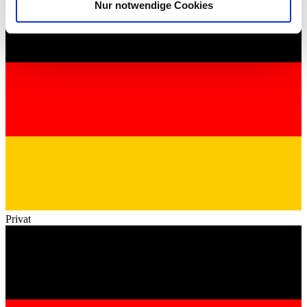
Nur notwendige Cookies
Verwendung unserer Website an unsere Partner für
soziale Medien, Werbung und Analysen weiter. Unsere
Partner führen diese Informationen möglicherweise mit
weiteren Daten zusammen, die Sie ihnen bereitgestellt
haben oder die sie im Rahmen Ihrer Nutzung der Dienste
gesammelt haben.
Datenschutzerklärung
Privat