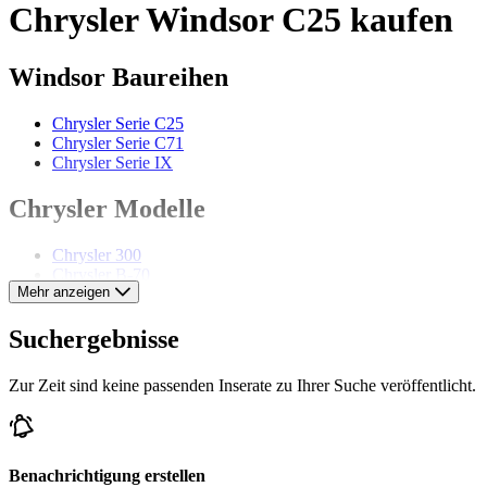
Chrysler Windsor C25 kaufen
Windsor Baureihen
Chrysler Serie C25
Chrysler Serie C71
Chrysler Serie IX
Chrysler Modelle
Chrysler 300
Chrysler B-70
Mehr anzeigen
Chrysler Daytona
Chrysler Le Baron
Chrysler New Yorker
Suchergebnisse
Chrysler Royal
Chrysler Sebring
Zur Zeit sind keine passenden Inserate zu Ihrer Suche veröffentlicht.
Chrysler Serie 75
Chrysler Special
Chrysler Wimbledon
Benachrichtigung erstellen