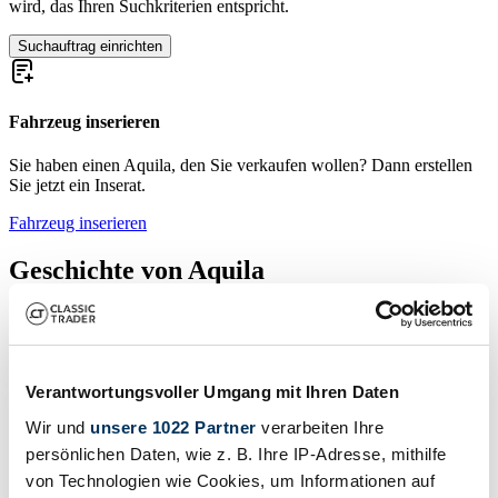
wird, das Ihren Suchkriterien entspricht.
Suchauftrag einrichten
Fahrzeug inserieren
Sie haben einen Aquila, den Sie verkaufen wollen? Dann erstellen
Sie jetzt ein Inserat.
Fahrzeug inserieren
Geschichte von Aquila
Der Name Aquila hat in unterschiedlichen Zusammenhängen eine
lange Tradition, etwa als lateinische Bezeichnung für Adler oder als
römische Standarte. Im Automobilbereich steht Aquila für eine
kleine, selten dokumentierte Marke, deren Fahrzeuge vor allem bei
Verantwortungsvoller Umgang mit Ihren Daten
Liebhabern ungewöhnlicher Modelle und Nischenmarken
Beachtung finden. Allgemein findet Aquila außerhalb von
Wir und
unsere 1022 Partner
verarbeiten Ihre
Spezialistenkreisen kaum Verbreitung.
persönlichen Daten, wie z. B. Ihre IP-Adresse, mithilfe
Modellgeschichte von Aquila
von Technologien wie Cookies, um Informationen auf