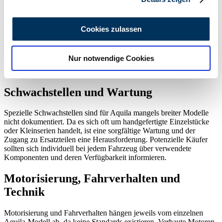
(PS)
Wir verwenden Cookies, um Inhalte und Anzeigen zu
personalisieren, Funktionen für soziale Medien anbieten
Sondermodelle und Sammlerstücke
Cookies zulassen
zu können und die Zugriffe auf unsere Website zu
Aufgrund der Natur der Marke gelten praktisch alle Aquila-
analysieren. Außerdem geben wir Informationen zu Ihrer
Fahrzeuge als Sondermodelle. Viele sind Unikate, andere stammen
Nur notwendige Cookies
Verwendung unserer Website an unsere Partner für
aus experimentellen Kleinreihen. Wer eine Aquila besitzt, fährt meist
ein Fahrzeug, das so kaum ein zweites Mal existiert.
soziale Medien, Werbung und Analysen weiter. Unsere
Partner führen diese Informationen möglicherweise mit
Schwachstellen und Wartung
weiteren Daten zusammen, die Sie ihnen bereitgestellt
haben oder die sie im Rahmen Ihrer Nutzung der Dienste
Spezielle Schwachstellen sind für Aquila mangels breiter Modelle
gesammelt haben.
Datenschutzerklärung
nicht dokumentiert. Da es sich oft um handgefertigte Einzelstücke
oder Kleinserien handelt, ist eine sorgfältige Wartung und der
Zugang zu Ersatzteilen eine Herausforderung. Potenzielle Käufer
sollten sich individuell bei jedem Fahrzeug über verwendete
Komponenten und deren Verfügbarkeit informieren.
Motorisierung, Fahrverhalten und
Technik
Motorisierung und Fahrverhalten hängen jeweils vom einzelnen
Aquila-Modell ab, da keine Standards existieren. Verbaute Motoren,