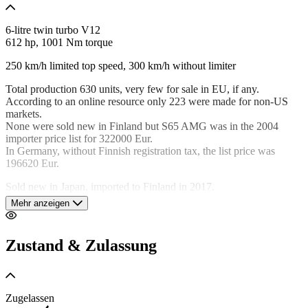
6-litre twin turbo V12
612 hp, 1001 Nm torque
250 km/h limited top speed, 300 km/h without limiter
Total production 630 units, very few for sale in EU, if any.
According to an online resource only 223 were made for non-US
markets.
None were sold new in Finland but S65 AMG was in the 2004
importer price list for 322000 Eur.
In Germany, without Finnish registration tax, the list price was
196620 Eur.
Sold new in Japan, imported to Finland in 2017.
All original and extremely well kept.
Mehr anzeigen
Huge expenditure by last owner, now totally sorted out.
Comes with later acquired owner's handbook and service book.
Six page feature on official Mercedes club of Finland magazine
Zustand & Zulassung
Tähdelliset 3/2024.
Classic Data inspection and valuation in 6/2024, grade 2 (1-5),
valuation 65000 Eur
10/2017 MOT/TÜV technical control import registration to Finland,
Zugelassen