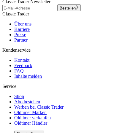
Located in Finland (EU), 30 mins from Helsinki Airport
Classic Trader Newsletter
All viewings flexibly by appointment
Bestellen
Worldwide shipping
Classic Trader
Über uns
Karriere
Presse
Partner
Kundenservice
Kontakt
Feedback
FAQ
Inhalte melden
Service
Shop
Abo bestellen
Werben bei Classic Trader
Oldtimer Marken
Oldtimer verkaufen
Oldtimer Händler