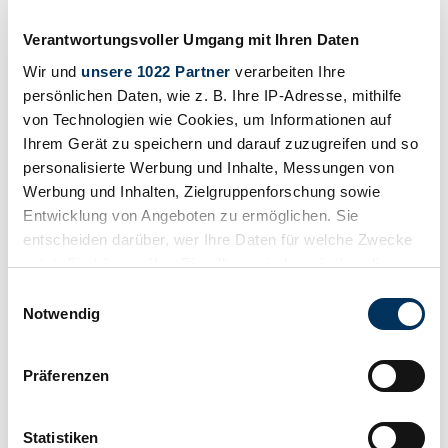
Verantwortungsvoller Umgang mit Ihren Daten
Händler
Wir und
unsere 1022 Partner
verarbeiten Ihre
persönlichen Daten, wie z. B. Ihre IP-Adresse, mithilfe
von Technologien wie Cookies, um Informationen auf
Ihrem Gerät zu speichern und darauf zuzugreifen und so
personalisierte Werbung und Inhalte, Messungen von
Werbung und Inhalten, Zielgruppenforschung sowie
Entwicklung von Angeboten zu ermöglichen. Sie
entscheiden darüber, wer Ihre Daten für welche Zwecke
nutzt. Sie können Ihre Einwilligung jederzeit über die
Cookie-Erklärung oder durch Klicken auf das Privacy
Einwilligungsauswahl
Trigger Symbol ändern oder widerrufen
Notwendig
Wenn Sie es erlauben, würden wir auch gerne:
Präferenzen
Informationen über Ihre geografische Lage
erfassen, welche bis auf einige Meter genau sein
können
Statistiken