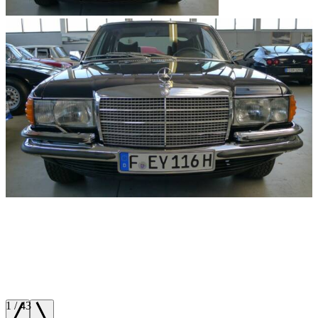
1
/
43