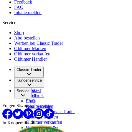
Feedback
FAQ
Inhalte melden
Service
Shop
Abo bestellen
Werben bei Classic Trader
Oldtimer Marken
Oldtimer verkaufen
Oldtimer Händler
Classic Trader
Über uns
Kundenservice
Karriere
Presse
Kontakt
Service
Partner
Feedback
FAQ
Shop
Folgen Sie uns
Inhalte melden
Abo bestellen
Werben bei Classic Trader
Oldtimer Marken
Oldtimer verkaufen
In Kooperation mit
Oldtimer Händler