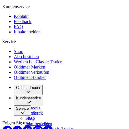
Kundenservice
Kontakt
Feedback
FAQ
Inhalte melden
Service
Shop
Abo bestellen
Werben bei Classic Trader
Oldtimer Marken
Oldtimer verkaufen
Oldtimer Händler
Classic Trader
Über uns
Kundenservice
Karriere
Presse
Kontakt
Service
Partner
Feedback
FAQ
Shop
Folgen Sie uns
Inhalte melden
Abo bestellen
Werben bei Classic Trader