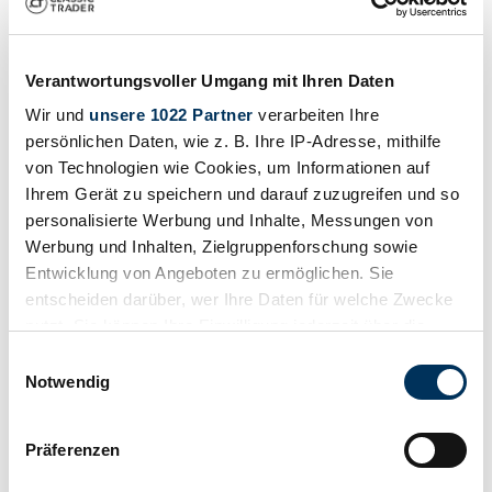
Verantwortungsvoller Umgang mit Ihren Daten
Wir und
unsere 1022 Partner
verarbeiten Ihre
persönlichen Daten, wie z. B. Ihre IP-Adresse, mithilfe
von Technologien wie Cookies, um Informationen auf
Ihrem Gerät zu speichern und darauf zuzugreifen und so
personalisierte Werbung und Inhalte, Messungen von
Werbung und Inhalten, Zielgruppenforschung sowie
Entwicklung von Angeboten zu ermöglichen. Sie
entscheiden darüber, wer Ihre Daten für welche Zwecke
nutzt. Sie können Ihre Einwilligung jederzeit über die
Cookie-Erklärung oder durch Klicken auf das Privacy
Einwilligungsauswahl
Trigger Symbol ändern oder widerrufen
Notwendig
Beobachten
Wenn Sie es erlauben, würden wir auch gerne:
Präferenzen
Informationen über Ihre geografische Lage
erfassen, welche bis auf einige Meter genau sein