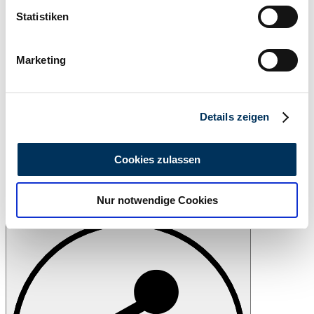
können
Statistiken
Ihr Gerät durch aktives Scannen nach
bestimmten Merkmalen (Fingerprinting) identifizieren
Marketing
Erfahren Sie mehr darüber, wie Ihre persönlichen Daten
verarbeitet werden, und legen Sie Ihre Präferenzen im
Abschnitt Einzelheiten
fest.
Details zeigen
Wir verwenden Cookies, um Inhalte und Anzeigen zu
personalisieren, Funktionen für soziale Medien anbieten
Cookies zulassen
zu können und die Zugriffe auf unsere Website zu
analysieren. Außerdem geben wir Informationen zu Ihrer
Nur notwendige Cookies
Verwendung unserer Website an unsere Partner für
Drucken
soziale Medien, Werbung und Analysen weiter. Unsere
Partner führen diese Informationen möglicherweise mit
weiteren Daten zusammen, die Sie ihnen bereitgestellt
haben oder die sie im Rahmen Ihrer Nutzung der Dienste
gesammelt haben.
Datenschutzerklärung