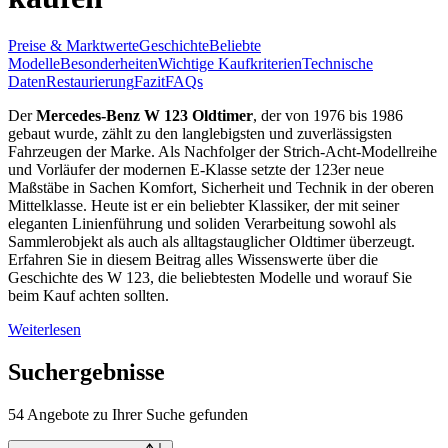
Preise & Marktwerte
Geschichte
Beliebte
Modelle
Besonderheiten
Wichtige Kaufkriterien
Technische
Daten
Restaurierung
Fazit
FAQs
Der
Mercedes-Benz W 123 Oldtimer
, der von 1976 bis 1986
gebaut wurde, zählt zu den langlebigsten und zuverlässigsten
Fahrzeugen der Marke. Als Nachfolger der Strich-Acht-Modellreihe
und Vorläufer der modernen E-Klasse setzte der 123er neue
Maßstäbe in Sachen Komfort, Sicherheit und Technik in der oberen
Mittelklasse. Heute ist er ein beliebter Klassiker, der mit seiner
eleganten Linienführung und soliden Verarbeitung sowohl als
Sammlerobjekt als auch als alltagstauglicher Oldtimer überzeugt.
Erfahren Sie in diesem Beitrag alles Wissenswerte über die
Geschichte des W 123, die beliebtesten Modelle und worauf Sie
beim Kauf achten sollten.
Weiterlesen
Suchergebnisse
54 Angebote zu Ihrer Suche gefunden