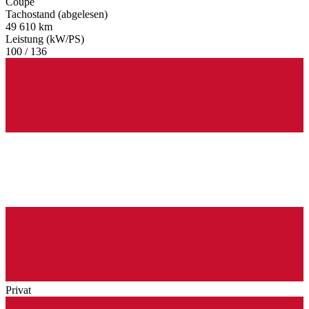
Coupé
Tachostand (abgelesen)
49 610 km
Leistung (kW/PS)
100 / 136
Privat