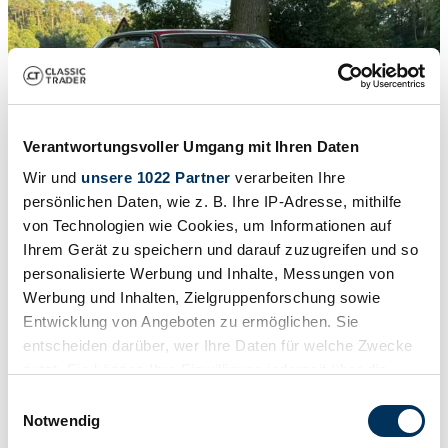
Verantwortungsvoller Umgang mit Ihren Daten
Wir und
unsere 1022 Partner
verarbeiten Ihre
persönlichen Daten, wie z. B. Ihre IP-Adresse, mithilfe
von Technologien wie Cookies, um Informationen auf
Ihrem Gerät zu speichern und darauf zuzugreifen und so
personalisierte Werbung und Inhalte, Messungen von
Werbung und Inhalten, Zielgruppenforschung sowie
1
/
9
1980 | Mercedes-Benz 230 C
Entwicklung von Angeboten zu ermöglichen. Sie
entscheiden darüber, wer Ihre Daten für welche Zwecke
*Unikat*Sehr Gepflegt*H-Zulassung*
nutzt. Sie können Ihre Einwilligung jederzeit über die
Cookie-Erklärung oder durch Klicken auf das Privacy
€ 12.500
Einwilligungsauswahl
Trigger Symbol ändern oder widerrufen
Notwendig