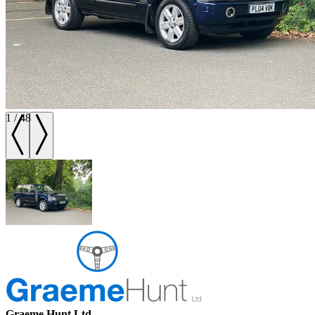
1
/
48
Graeme Hunt Ltd