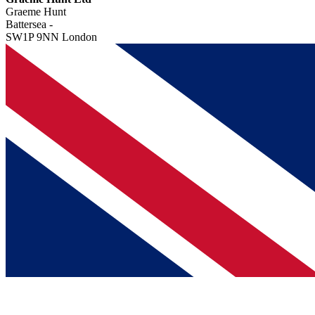
Graeme Hunt
Battersea -
SW1P 9NN London