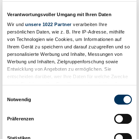
Händler
Verantwortungsvoller Umgang mit Ihren Daten
Wir und
unsere 1022 Partner
verarbeiten Ihre
persönlichen Daten, wie z. B. Ihre IP-Adresse, mithilfe
von Technologien wie Cookies, um Informationen auf
Ihrem Gerät zu speichern und darauf zuzugreifen und so
personalisierte Werbung und Inhalte, Messungen von
Werbung und Inhalten, Zielgruppenforschung sowie
Entwicklung von Angeboten zu ermöglichen. Sie
entscheiden darüber, wer Ihre Daten für welche Zwecke
nutzt. Sie können Ihre Einwilligung jederzeit über die
Cookie-Erklärung oder durch Klicken auf das Privacy
Einwilligungsauswahl
Trigger Symbol ändern oder widerrufen
Notwendig
Wenn Sie es erlauben, würden wir auch gerne:
Präferenzen
Informationen über Ihre geografische Lage
Beobachten
erfassen, welche bis auf einige Meter genau sein
können
Statistiken