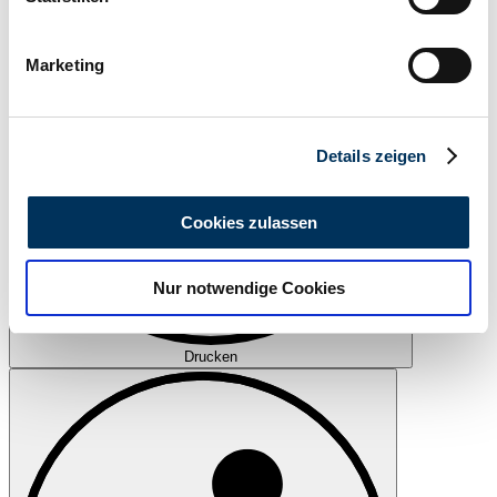
Ihr Gerät durch aktives Scannen nach
bestimmten Merkmalen (Fingerprinting) identifizieren
Marketing
Erfahren Sie mehr darüber, wie Ihre persönlichen Daten
verarbeitet werden, und legen Sie Ihre Präferenzen im
Abschnitt Einzelheiten
fest.
Details zeigen
Wir verwenden Cookies, um Inhalte und Anzeigen zu
personalisieren, Funktionen für soziale Medien anbieten
Cookies zulassen
zu können und die Zugriffe auf unsere Website zu
analysieren. Außerdem geben wir Informationen zu Ihrer
Nur notwendige Cookies
Verwendung unserer Website an unsere Partner für
soziale Medien, Werbung und Analysen weiter. Unsere
Partner führen diese Informationen möglicherweise mit
Drucken
weiteren Daten zusammen, die Sie ihnen bereitgestellt
haben oder die sie im Rahmen Ihrer Nutzung der Dienste
gesammelt haben.
Datenschutzerklärung