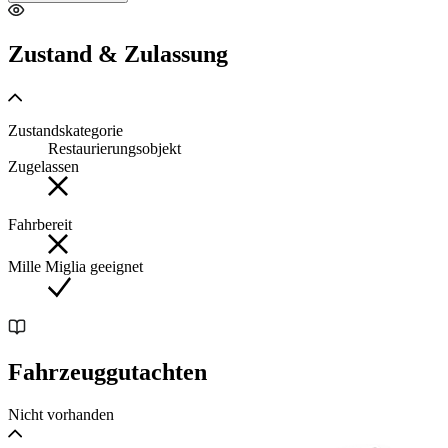
Si considera riservata la vettura solamente nel momento in cui viene
versata una caparra da parte del cliente.
Zustand & Zulassung
E' preferibile fissare un appuntamento per visionare la vettura.
www.carrozzeriabaresi.com
Zustandskategorie
Restaurierungsobjekt
Zugelassen
Fahrbereit
Mille Miglia geeignet
Fahrzeuggutachten
Nicht vorhanden