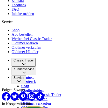
Kontakt
Feedback
FAQ
Inhalte melden
Service
Shop
Abo bestellen
Werben bei Classic Trader
Oldtimer Marken
Oldtimer verkaufen
Oldtimer Händler
Classic Trader
Über uns
Kundenservice
Karriere
Presse
Kontakt
Service
Partner
Feedback
FAQ
Shop
Folgen Sie uns
Inhalte melden
Abo bestellen
Werben bei Classic Trader
Oldtimer Marken
Oldtimer verkaufen
In Kooperation mit
Oldtimer Händler