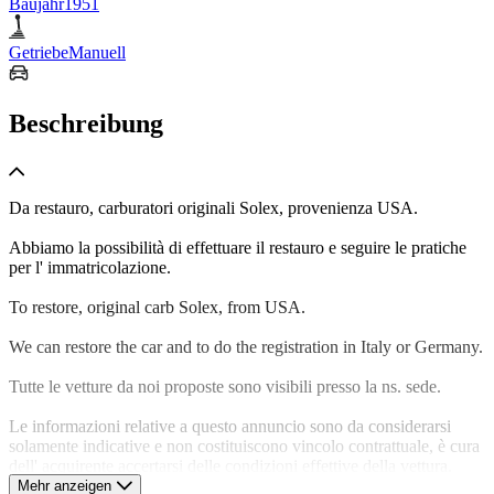
Baujahr
1951
Getriebe
Manuell
Beschreibung
Da restauro, carburatori originali Solex, provenienza USA.
Abbiamo la possibilità di effettuare il restauro e seguire le pratiche
per l' immatricolazione.
To restore, original carb Solex, from USA.
We can restore the car and to do the registration in Italy or Germany.
Tutte le vetture da noi proposte sono visibili presso la ns. sede.
Le informazioni relative a questo annuncio sono da considerarsi
solamente indicative e non costituiscono vincolo contrattuale, è cura
dell' acquirente accertarsi delle condizioni effettive della vettura.
Mehr anzeigen