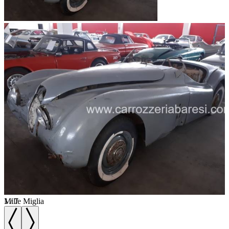
1
Mille Miglia
/
7