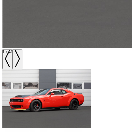
1
/
41