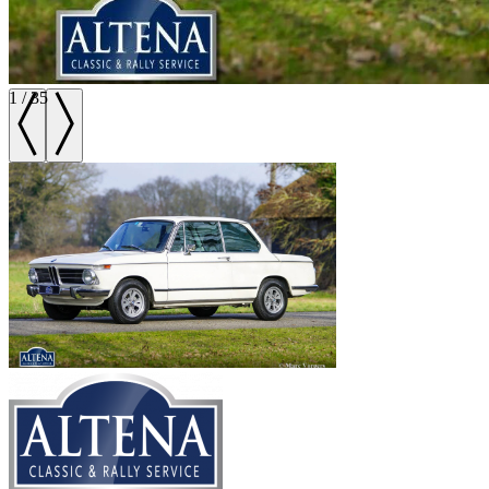
1
/
35