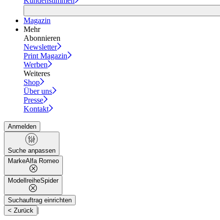
Kundenstimmen
Magazin
Mehr
Abonnieren
Newsletter
Print Magazin
Werben
Weiteres
Shop
Über uns
Presse
Kontakt
Anmelden
Suche anpassen
Marke
Alfa Romeo
Modellreihe
Spider
Suchauftrag einrichten
|
< Zurück