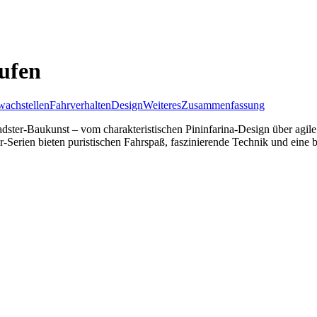
ufen
achstellen
Fahrverhalten
Design
Weiteres
Zusammenfassung
dster-Baukunst – vom charakteristischen Pininfarina-Design über agile 
-Serien bieten puristischen Fahrspaß, faszinierende Technik und eine 