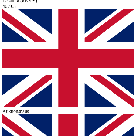
Leistung (kW/PS)
46 / 63
Auktionshaus