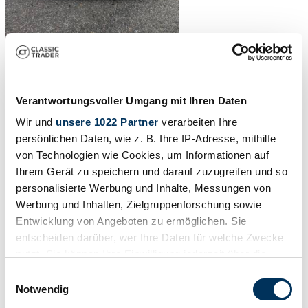
1
/
28
1994 | Rover Mini Cabriolet
Verantwortungsvoller Umgang mit Ihren Daten
Werkscabrio aus Erstbesitz
Wir und
unsere 1022 Partner
verarbeiten Ihre
persönlichen Daten, wie z. B. Ihre IP-Adresse, mithilfe
€ 24.500
von Technologien wie Cookies, um Informationen auf
Ihrem Gerät zu speichern und darauf zuzugreifen und so
personalisierte Werbung und Inhalte, Messungen von
Werbung und Inhalten, Zielgruppenforschung sowie
Entwicklung von Angeboten zu ermöglichen. Sie
entscheiden darüber, wer Ihre Daten für welche Zwecke
nutzt. Sie können Ihre Einwilligung jederzeit über die
Cookie-Erklärung oder durch Klicken auf das Privacy
Einwilligungsauswahl
Trigger Symbol ändern oder widerrufen
Notwendig