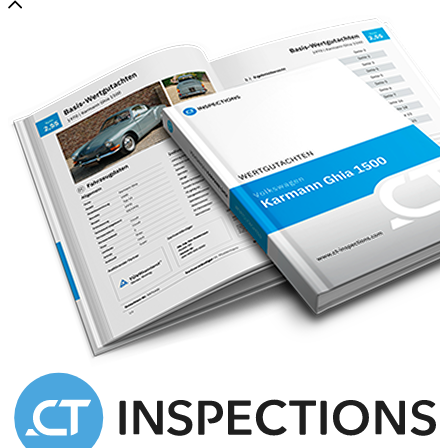
spécialiste renommé. Dans le même temps est engagée la
rectification des culasses, des soupapes et sièges de soupapes, le
remplacement de l’embrayage et des chaînes de distribution. Les
carburateurs ont été synchronisés et la ligne d’échappement refaite à
neuf. En 2018, le circuit hydraulique de freinage et de direction est
refait à neuf. L’auto sort tout juste d’entretien pour la vente (vidange,
bougies, contrôle du circuit hydraulique, réglage de l’allumage et de
la carburation).
Les cuirs connolly d’origine ont parfaitement bien traversé les
années. Le choix a été fait de conserver la patine présente sur le
tableau de bord. Les moquettes beiges à passepoils marrons sont en
parfait état. Tous les instruments de bords sont présents et
fonctionnels.
Son châssis rigoureux, sa direction hydraulique d’une rare précision
et son équilibre naturel en font une automobile très précise pour une
GT des années 70. Une Maserati de connaisseur, exigeante,
charismatique, et aujourd’hui recherchée.
📂 Documents :
Carte Grise