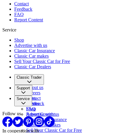
Contact
Feedback
FAQ
Report Content
Service
Shop
Advertise with us
Classic Car Insurance
Classic Car makes
Sell Your Classic Car for Free
Classic Car Dealers
Classic Trader
About us
Support
Careers
Press
Contact
Service
Partner
Feedback
FAQ
Shop
Follow us
Report Content
Advertise with us
Classic Car Insurance
Classic Car makes
Sell Your Classic Car for Free
In cooperation with