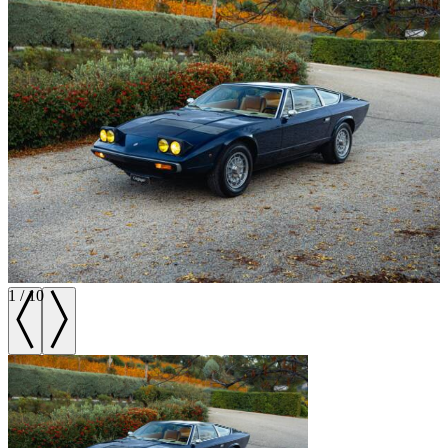
1
/
10