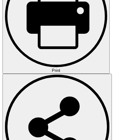
Print