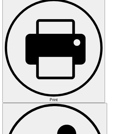
Print