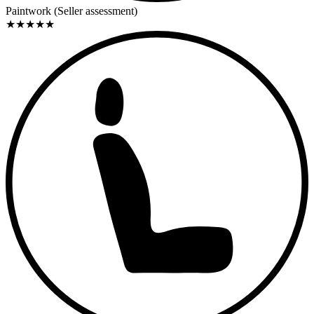
Paintwork (Seller assessment)
★
★
★
★
★