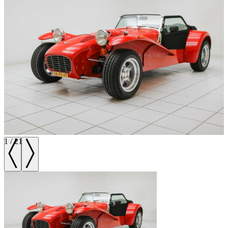
1
/
21