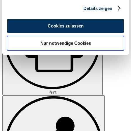
Abschnitt Einzelheiten
fest.
Details zeigen
Wir verwenden Cookies, um Inhalte und Anzeigen zu
personalisieren, Funktionen für soziale Medien anbieten
Cookies zulassen
zu können und die Zugriffe auf unsere Website zu
analysieren. Außerdem geben wir Informationen zu Ihrer
Nur notwendige Cookies
Verwendung unserer Website an unsere Partner für
soziale Medien, Werbung und Analysen weiter. Unsere
Partner führen diese Informationen möglicherweise mit
weiteren Daten zusammen, die Sie ihnen bereitgestellt
haben oder die sie im Rahmen Ihrer Nutzung der Dienste
gesammelt haben.
Datenschutzerklärung
Print