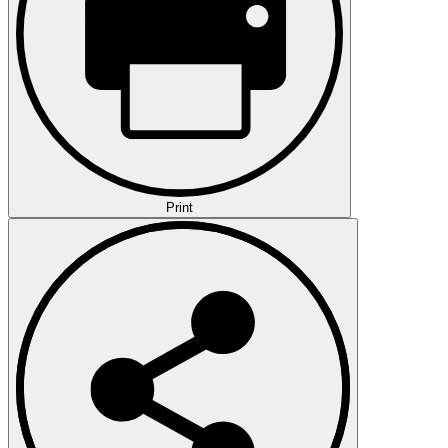
Print