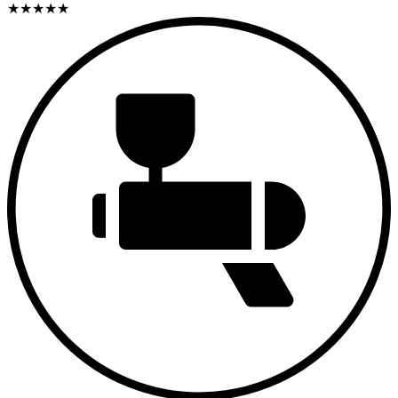
★
★
★
★
★