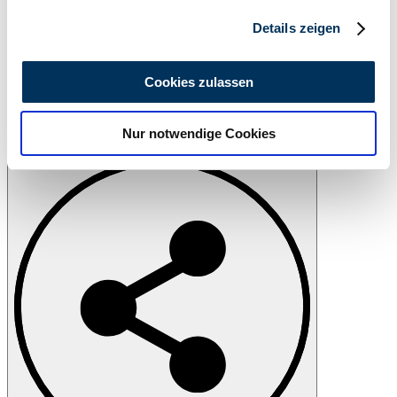
Abschnitt Einzelheiten
fest.
Details zeigen
Wir verwenden Cookies, um Inhalte und Anzeigen zu
personalisieren, Funktionen für soziale Medien anbieten
Cookies zulassen
zu können und die Zugriffe auf unsere Website zu
analysieren. Außerdem geben wir Informationen zu Ihrer
Nur notwendige Cookies
Verwendung unserer Website an unsere Partner für
Print
soziale Medien, Werbung und Analysen weiter. Unsere
Partner führen diese Informationen möglicherweise mit
weiteren Daten zusammen, die Sie ihnen bereitgestellt
haben oder die sie im Rahmen Ihrer Nutzung der Dienste
gesammelt haben.
Datenschutzerklärung