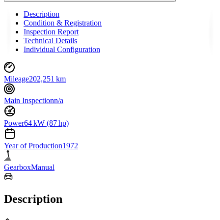
Description
Condition & Registration
Inspection Report
Technical Details
Individual Configuration
Mileage
202,251 km
Main Inspection
n/a
Power
64 kW (87 hp)
Year of Production
1972
Gearbox
Manual
Description