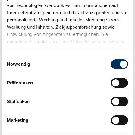
von Technologien wie Cookies, um Informationen auf
Ihrem Gerät zu speichern und darauf zuzugreifen und so
personalisierte Werbung und Inhalte, Messungen von
Werbung und Inhalten, Zielgruppenforschung sowie
Entwicklung von Angeboten zu ermöglichen. Sie
entscheiden darüber, wer Ihre Daten für welche Zwecke
nutzt. Sie können Ihre Einwilligung jederzeit über die
Cookie-Erklärung oder durch Klicken auf das Privacy
Einwilligungsauswahl
Trigger Symbol ändern oder widerrufen
Notwendig
Wenn Sie es erlauben, würden wir auch gerne:
Watch
Präferenzen
Informationen über Ihre geografische Lage
erfassen, welche bis auf einige Meter genau sein
können
Statistiken
Ihr Gerät durch aktives Scannen nach
bestimmten Merkmalen (Fingerprinting) identifizieren
Marketing
Erfahren Sie mehr darüber, wie Ihre persönlichen Daten
verarbeitet werden, und legen Sie Ihre Präferenzen im