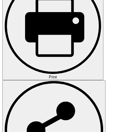
Print