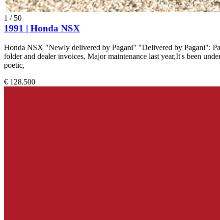
1
/
50
1991 | Honda NSX
Honda NSX "Newly delivered by Pagani" "Delivered by Pagani": Pagani
folder and dealer invoices, Major maintenance last year,It's been un
poetic,
€ 128.500