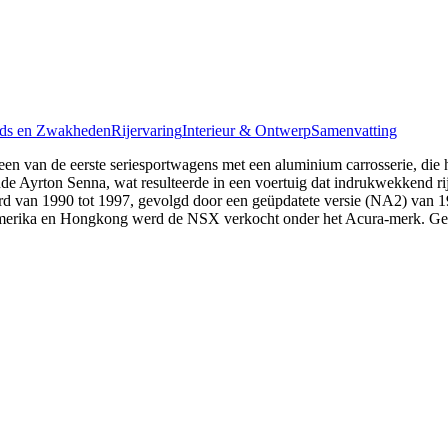
ds en Zwakheden
Rijervaring
Interieur & Ontwerp
Samenvatting
en van de eerste seriesportwagens met een aluminium carrosserie, die 
e Ayrton Senna, wat resulteerde in een voertuig dat indrukwekkend r
erd van 1990 tot 1997, gevolgd door een geüpdatete versie (NA2) van 
ika en Hongkong werd de NSX verkocht onder het Acura-merk. Gedu