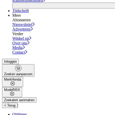
Klantgetuigenissen
Tijdschrift
Meer
Abonneren
Nieuwsbrief
Adverteren
Verder
Winkel op
Over ons
Media
Contact
Inloggen
Zoeken aanpassen
Merk
Honda
Model
NSX
Zoekalert aanmaken
|
< Terug
Oldtimer