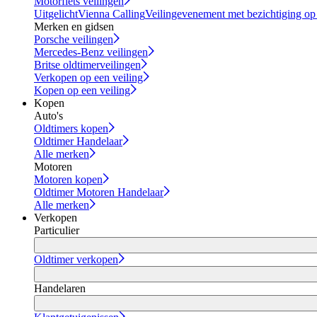
Motorfiets veilingen
Uitgelicht
Vienna Calling
Veilingevenement met bezichtiging op
Merken en gidsen
Porsche veilingen
Mercedes-Benz veilingen
Britse oldtimerveilingen
Verkopen op een veiling
Kopen op een veiling
Kopen
Auto's
Oldtimers kopen
Oldtimer Handelaar
Alle merken
Motoren
Motoren kopen
Oldtimer Motoren Handelaar
Alle merken
Verkopen
Particulier
Oldtimer verkopen
Handelaren