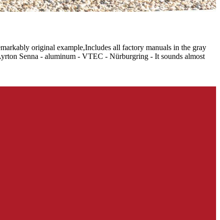
arkably original example,Includes all factory manuals in the gray
”,Ayrton Senna - aluminum - VTEC - Nürburgring - It sounds almost