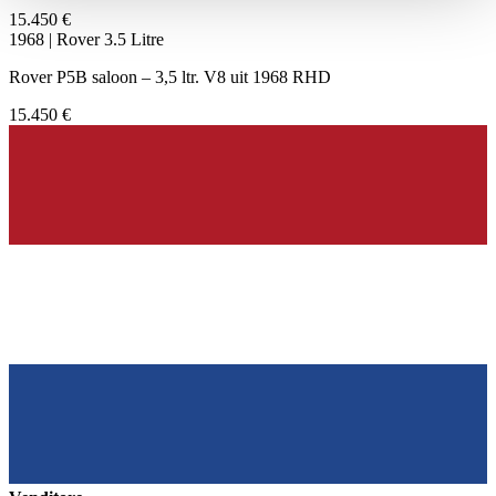
haben oder die sie im Rahmen Ihrer Nutzung der Dienste
15.450 €
gesammelt haben.
Datenschutzerklärung
1968 | Rover 3.5 Litre
Rover P5B saloon – 3,5 ltr. V8 uit 1968 RHD
15.450 €