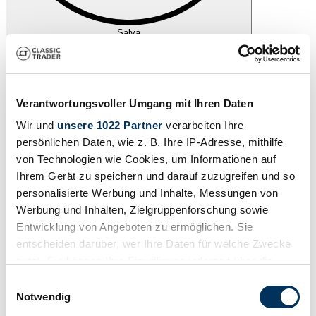
Salva
Verantwortungsvoller Umgang mit Ihren Daten
Wir und
unsere 1022 Partner
verarbeiten Ihre
persönlichen Daten, wie z. B. Ihre IP-Adresse, mithilfe
von Technologien wie Cookies, um Informationen auf
Ihrem Gerät zu speichern und darauf zuzugreifen und so
personalisierte Werbung und Inhalte, Messungen von
Werbung und Inhalten, Zielgruppenforschung sowie
Entwicklung von Angeboten zu ermöglichen. Sie
entscheiden darüber, wer Ihre Daten für welche Zwecke
nutzt. Sie können Ihre Einwilligung jederzeit über die
Cookie-Erklärung oder durch Klicken auf das Privacy
Einwilligungsauswahl
Stampa
Trigger Symbol ändern oder widerrufen
Notwendig