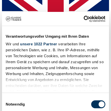
Verantwortungsvoller Umgang mit Ihren Daten
Wir und
unsere 1022 Partner
verarbeiten Ihre
persönlichen Daten, wie z. B. Ihre IP-Adresse, mithilfe
von Technologien wie Cookies, um Informationen auf
Ihrem Gerät zu speichern und darauf zuzugreifen und so
personalisierte Werbung und Inhalte, Messungen von
Venditore
Tipo carrozzeria
Werbung und Inhalten, Zielgruppenforschung sowie
Coupe
Entwicklung von Angeboten zu ermöglichen. Sie
Chilometraggio (lettura)
entscheiden darüber, wer Ihre Daten für welche Zwecke
1791 km
Potenza (kW/CV)
nutzt. Sie können Ihre Einwilligung jederzeit über die
335 / 455
Cookie-Erklärung oder durch Klicken auf das Privacy
Einwilligungsauswahl
Trigger Symbol ändern oder widerrufen
Notwendig