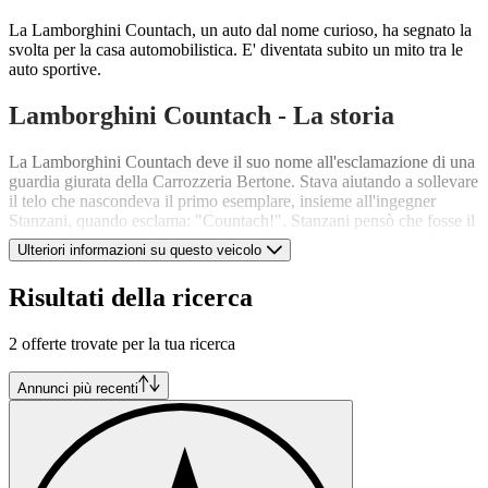
La Lamborghini Countach, un auto dal nome curioso, ha segnato la
svolta per la casa automobilistica. E' diventata subito un mito tra le
auto sportive.
Lamborghini Countach - La storia
La Lamborghini Countach deve il suo nome all'esclamazione di una
guardia giurata della Carrozzeria Bertone. Stava aiutando a sollevare
il telo che nascondeva il primo esemplare, insieme all'ingegner
Stanzani, quando esclama: "Countach!". Stanzani pensò che fosse il
nome dell'auto quando invece in dialetto piemontese voleva dire
Ulteriori informazioni su questo veicolo
semplicemente "mamma mia". Da qui nasce il suo nome. L'auto,
ideata da Ferruccio Lamborghini, venne presentata la prima volta,
Risultati della ricerca
nel 1971, al Salone di Ginevra e fu subito stupore: una forma
diversa dal solito, le portiere erano grosse e si aprivano verso l'alto, i
fari erano a scomparsa e gli strumenti di bordo digitali. Nessuno
2 offerte trovate per la tua ricerca
poteva immagina la produzione di un auto simile. La Lamborghini
Countach nasce come sostituta della Miura, rimasta nel cuore di tutti
Annunci più recenti
gli appassionati. Dopo due anni dal lancio, e diversi prototipi, però,
la Lamborghini Countach viene lanciata sul mercato identica alla
prima auto presentata, compresa di portiere verticali che
diventeranno la caratteristica tipica di tutte le Lamborghini. L'unico
cambiamento riguarda la strumentazione digitale, che viene sostituito