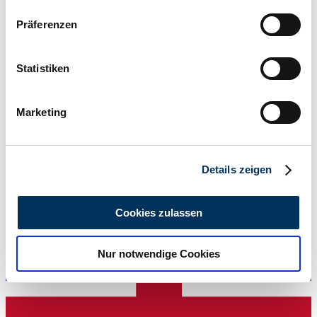
Wenn Sie es erlauben, würden wir auch gerne:
Präferenzen
Informationen über Ihre geografische Lage
erfassen, welche bis auf einige Meter genau sein
können
Statistiken
Ihr Gerät durch aktives Scannen nach
bestimmten Merkmalen (Fingerprinting) identifizieren
Marketing
Erfahren Sie mehr darüber, wie Ihre persönlichen Daten
verarbeitet werden, und legen Sie Ihre Präferenzen im
Abschnitt Einzelheiten
fest.
Details zeigen
Wir verwenden Cookies, um Inhalte und Anzeigen zu
Venditore
personalisieren, Funktionen für soziale Medien anbieten
Cookies zulassen
zu können und die Zugriffe auf unsere Website zu
analysieren. Außerdem geben wir Informationen zu Ihrer
Nur notwendige Cookies
Verwendung unserer Website an unsere Partner für
soziale Medien, Werbung und Analysen weiter. Unsere
Partner führen diese Informationen möglicherweise mit
weiteren Daten zusammen, die Sie ihnen bereitgestellt