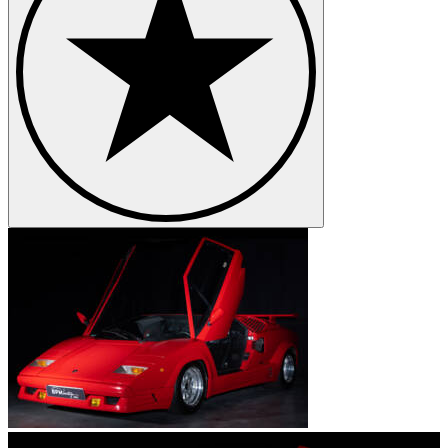
da un semplice cruscotto analogico. La Lamborghini Countach ha
delle prestazioni elevatissime, in 5,6 secondi passa da 0 a 100 km/h.
Presenta un motore 4 litri da 375 cavalli, 10 cavalli in meno rispetto
la Miura.
La Lamborghini Countach viene contraddistinta da due sigle: LP400
e LP500. Le lettere indicano la posizione del motore (un V12,
montato in posizione Longitudinale Posteriore), e il numero sta ad
indicare la potenza dei cavalli. La velocità massima raggiunta è di
280 km/h. Nel 1978 il motore passa da 4 a 5 litri, lasciando però la
potenza invariata. La Lamborghini Countach presentava un
ribassamento del tettuccio che permetteva allo specchietto
retrovisore di mostrare perfettamente la strada posteriore. Per questo
le Countach venivano dette Periscopiche. Era una cosa stupefacente
a quei tempi, visto che telecamere ed altri sensori non esistevano.
Lamborghini Countach - Verso la fine del
mito
Col passare del tempo e basandosi sulle norme americane, la
Lamborghini Countach viene ulteriormente modificata. Vengono
aggiunti gli alettoni, le minigonne e ingranditi i cerchi. Questa
trasformazione viene portata avanti fino al 1990, quando esce la
"Anniversario", l'ultima versione dei questa splendida Lamborghini.