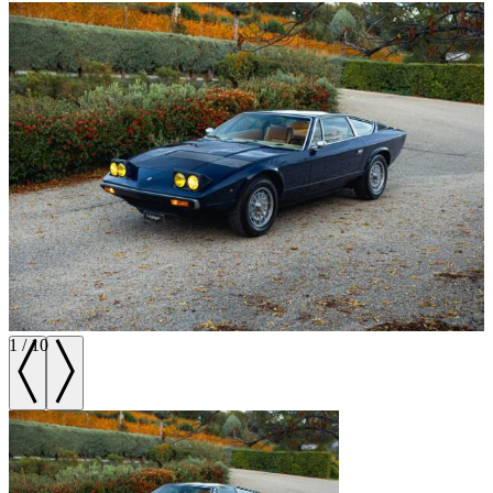
1
/
10