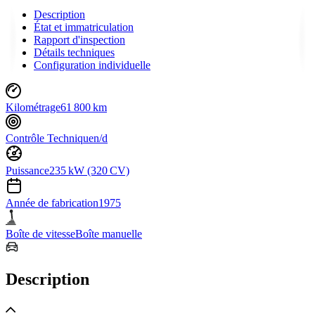
Description
État et immatriculation
Rapport d'inspection
Détails techniques
Configuration individuelle
Kilométrage
61 800 km
Contrôle Technique
n/d
Puissance
235 kW (320 CV)
Année de fabrication
1975
Boîte de vitesse
Boîte manuelle
Description