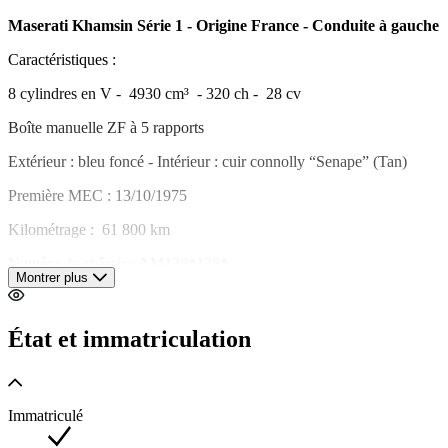
Maserati Khamsin Série 1 - Origine France - Conduite à gauche
Caractéristiques :
8 cylindres en V - 4930 cm³ - 320 ch - 28 cv
Boîte manuelle ZF à 5 rapports
Extérieur : bleu foncé - Intérieur : cuir connolly “Senape” (Tan)
Première MEC : 13/10/1975
Kilométrage : 61 800 km
Numéro de châssis : AM120*128*
Montrer plus
Historique :
Cette Maserati Khamsin série 1 fait partie des 29 exemplaires livrés
État et immatriculation
neuf en France. Celle-ci a été immatriculée en octobre 1975 et n’a
connu qu’une seule famille jusqu’en 2014, date à laquelle le
propriétaire actuel en fait l’acquisition. Son historique est donc
limpide depuis l’origine et l’auto vient avec son dossier (factures,
Immatriculé
barré rouge, certificat maserati, carnets d’origine…)