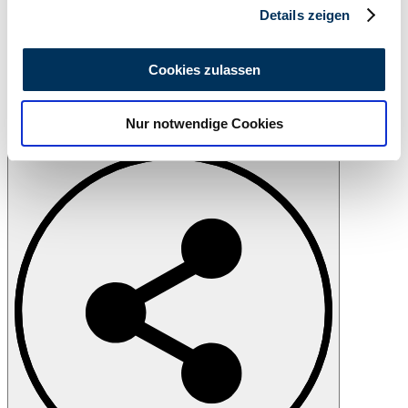
Details zeigen
Wir verwenden Cookies, um Inhalte und Anzeigen zu
personalisieren, Funktionen für soziale Medien anbieten
Cookies zulassen
zu können und die Zugriffe auf unsere Website zu
analysieren. Außerdem geben wir Informationen zu Ihrer
Nur notwendige Cookies
Verwendung unserer Website an unsere Partner für
Imprimer
soziale Medien, Werbung und Analysen weiter. Unsere
Partner führen diese Informationen möglicherweise mit
weiteren Daten zusammen, die Sie ihnen bereitgestellt
haben oder die sie im Rahmen Ihrer Nutzung der Dienste
gesammelt haben.
Datenschutzerklärung