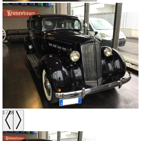
1
/
28