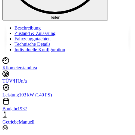
Teilen
Beschreibung
Zustand & Zulassung
Fahrzeuggutachten
Technische Details
Individuelle Konfiguration
Kilometerstand
n/a
TÜV/HU
n/a
Leistung
103 kW (140 PS)
Baujahr
1937
Getriebe
Manuell