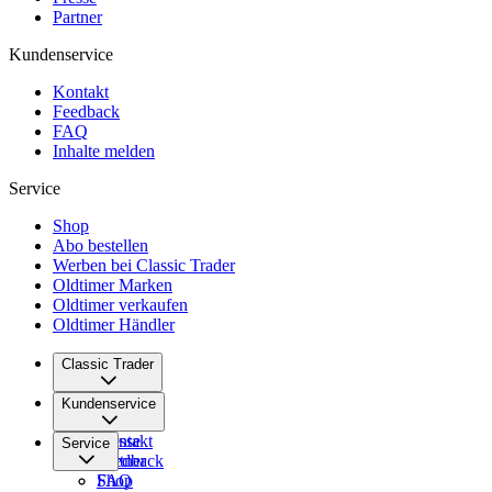
Partner
Kundenservice
Kontakt
Feedback
FAQ
Inhalte melden
Service
Shop
Abo bestellen
Werben bei Classic Trader
Oldtimer Marken
Oldtimer verkaufen
Oldtimer Händler
Classic Trader
Über uns
Kundenservice
Karriere
Presse
Kontakt
Service
Partner
Feedback
FAQ
Shop