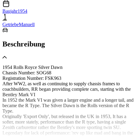
Baujahr
1954
Getriebe
Manuell
Beschreibung
1954 Rolls Royce Silver Dawn
Chassis Number: SOG68
Registration Number: FSK963
After WW2, as well as continuing to supply chassis frames to
coachbuilders, RR began providing complete cars, starting with the
Bentley Mark VI
In 1952 the Mark VI was given a larger engine and a longer tail, and
became the R Type. The Silver Dawn is the Rolls version of the R
Type.
Originally 'Export Only', but released in the UK in 1953, It has a
softer, more stately, performance than the R type, having a single
Zenith carburettor rather the Bentley's more sporting twin SU.
Legendary for lack of performance: 'rev up like mad and bang in the