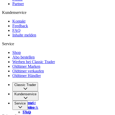
Partner
Kundenservice
Kontakt
Feedback
FAQ
Inhalte melden
Service
Shop
Abo bestellen
Werben bei Classic Trader
Oldtimer Marken
Oldtimer verkaufen
Oldtimer Händler
Classic Trader
Über uns
Kundenservice
Karriere
Presse
Kontakt
Service
Partner
Feedback
FAQ
Shop