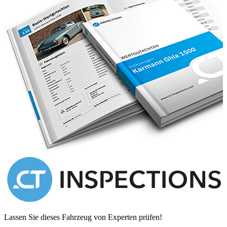
Prior to the current ownership the car belonged to a fastidious Swiss
gentleman who spent some £40k on the car at Royce Engineering in
Betchworth surrey looking after the car without regard to cost. As a
result the car runs simply beautifully. The rebuilt gear box is a
paragon of smoothness & the engine silent yet powerful. The car is
having a full machine polish as I write to bring the Masons black
paintwork up to a proper Rolls Royce Lustre.
To the interior is patinated cream lether in good order throughout.
The dash walnut woodwork has been removed & refinished. All the
original tools are in place in their appointed places on the floor of the
boot. The car is running steel belted radial tyres that makes for a
lovely ride. A large sunroof was fitted at the factory as when new
the car was supplied to the dry climes of Italy. The car also has fold
out walnut picnic tables for the use of the rear passengers.
The car is in super running order & ready for extended continetal
road trips as its make intended. Indicated miles on the odometer are
64,000.
Lassen Sie dieses Fahrzeug von Experten prüfen!