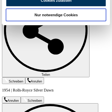
Cookies zulassen
zu können und die Zugriffe auf unsere Website zu
analysieren. Außerdem geben wir Informationen zu Ihrer
Nur notwendige Cookies
Verwendung unserer Website an unsere Partner für
soziale Medien, Werbung und Analysen weiter. Unsere
Partner führen diese Informationen möglicherweise mit
weiteren Daten zusammen, die Sie ihnen bereitgestellt
haben oder die sie im Rahmen Ihrer Nutzung der Dienste
gesammelt haben.
Datenschutzerklärung
Teilen
Schreiben
Anrufen
1954 | Rolls-Royce Silver Dawn
Anrufen
Schreiben