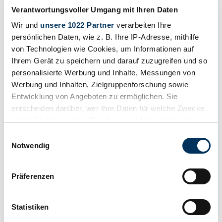
Verantwortungsvoller Umgang mit Ihren Daten
Wir und
unsere 1022 Partner
verarbeiten Ihre
persönlichen Daten, wie z. B. Ihre IP-Adresse, mithilfe
von Technologien wie Cookies, um Informationen auf
Ihrem Gerät zu speichern und darauf zuzugreifen und so
personalisierte Werbung und Inhalte, Messungen von
Werbung und Inhalten, Zielgruppenforschung sowie
Entwicklung von Angeboten zu ermöglichen. Sie
entscheiden darüber, wer Ihre Daten für welche Zwecke
nutzt. Sie können Ihre Einwilligung jederzeit über die
Cookie-Erklärung oder durch Klicken auf das Privacy
Einwilligungsauswahl
Trigger Symbol ändern oder widerrufen
Notwendig
Beobachten
Wenn Sie es erlauben, würden wir auch gerne:
Präferenzen
Informationen über Ihre geografische Lage
erfassen, welche bis auf einige Meter genau sein
können
Statistiken
Ihr Gerät durch aktives Scannen nach