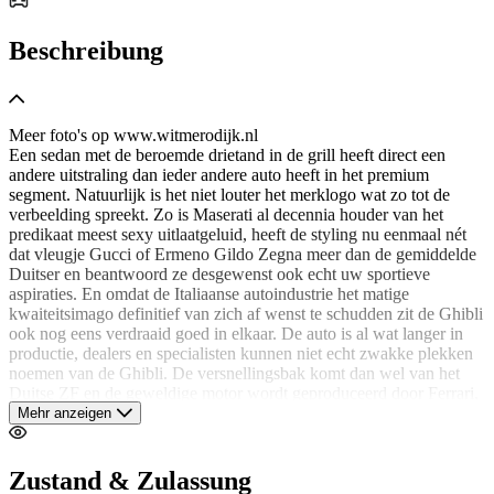
Beschreibung
Meer foto's op www.witmerodijk.nl
Een sedan met de beroemde drietand in de grill heeft direct een
andere uitstraling dan ieder andere auto heeft in het premium
segment. Natuurlijk is het niet louter het merklogo wat zo tot de
verbeelding spreekt. Zo is Maserati al decennia houder van het
predikaat meest sexy uitlaatgeluid, heeft de styling nu eenmaal nét
dat vleugje Gucci of Ermeno Gildo Zegna meer dan de gemiddelde
Duitser en beantwoord ze desgewenst ook echt uw sportieve
aspiraties. En omdat de Italiaanse autoindustrie het matige
kwaiteitsimago definitief van zich af wenst te schudden zit de Ghibli
ook nog eens verdraaid goed in elkaar. De auto is al wat langer in
productie, dealers en specialisten kunnen niet echt zwakke plekken
noemen van de Ghibli. De versnellingsbak komt dan wel van het
Duitse ZF en de geweldige motor wordt geproduceerd door Ferrari,
daar weten ze ook al enige tijd hoe je betrouwbaarheid en
Mehr anzeigen
sportiviteit optimaal combineert. Over combineren gesproken, de
Ghibli lijkt wat rijeigenschappen betreft bijna twee type auto's in één
te vertegenwoordigen. In de standaard modus is het een soepel en
Zustand & Zulassung
comfortabel rijdende sedan, een druk op de Sportknop en de