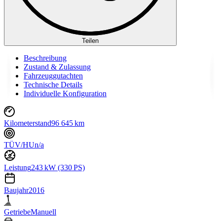
Teilen
Beschreibung
Zustand & Zulassung
Fahrzeuggutachten
Technische Details
Individuelle Konfiguration
Kilometerstand
96 645 km
TÜV/HU
n/a
Leistung
243 kW (330 PS)
Baujahr
2016
Getriebe
Manuell