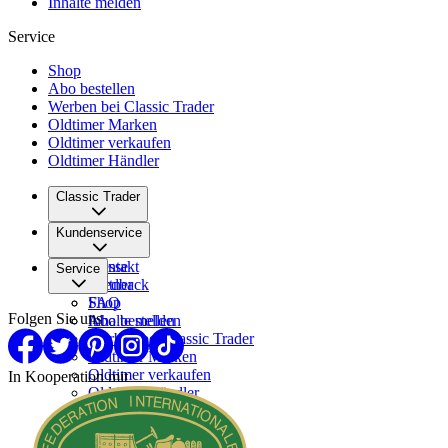
Inhalte melden
Service
Shop
Abo bestellen
Werben bei Classic Trader
Oldtimer Marken
Oldtimer verkaufen
Oldtimer Händler
Classic Trader
Über uns
Kundenservice
Karriere
Presse
Kontakt
Service
Partner
Feedback
FAQ
Shop
Folgen Sie uns
Inhalte melden
Abo bestellen
Werben bei Classic Trader
Oldtimer Marken
Oldtimer verkaufen
In Kooperation mit
Oldtimer Händler