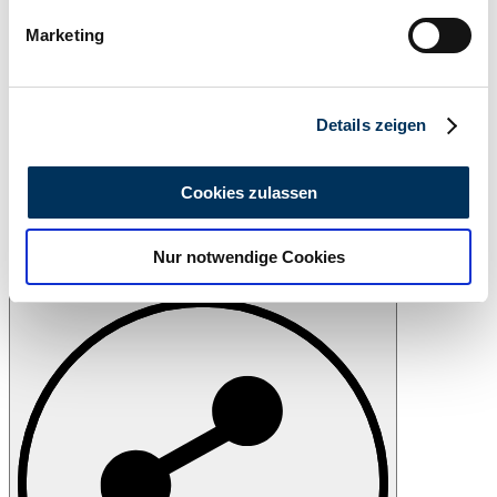
bestimmten Merkmalen (Fingerprinting) identifizieren
Marketing
Erfahren Sie mehr darüber, wie Ihre persönlichen Daten
verarbeitet werden, und legen Sie Ihre Präferenzen im
Abschnitt Einzelheiten
fest.
Details zeigen
Wir verwenden Cookies, um Inhalte und Anzeigen zu
personalisieren, Funktionen für soziale Medien anbieten
Cookies zulassen
zu können und die Zugriffe auf unsere Website zu
analysieren. Außerdem geben wir Informationen zu Ihrer
Nur notwendige Cookies
Verwendung unserer Website an unsere Partner für
Drucken
soziale Medien, Werbung und Analysen weiter. Unsere
Partner führen diese Informationen möglicherweise mit
weiteren Daten zusammen, die Sie ihnen bereitgestellt
haben oder die sie im Rahmen Ihrer Nutzung der Dienste
gesammelt haben.
Datenschutzerklärung